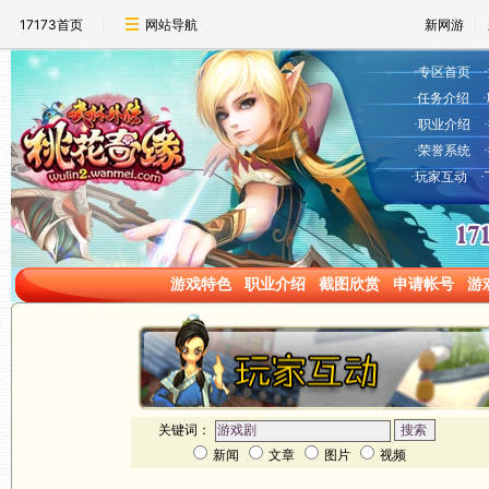
17173首页
网站导航
新网游
·
专区首页
·
·
任务介绍
·
·
职业介绍
·
·
荣誉系统
·
·
玩家互动
·
游戏特色
职业介绍
截图欣赏
申请帐号
游
关键词：
新闻
文章
图片
视频