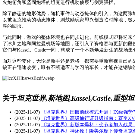
火炮俯角和坚固炮塔的坦克进行机动侦察与侧翼骚扰。
除了静态的地形优势，随机事件与动态掩体的引入，为这两张
以被坦克推动的动态掩体，则鼓励玩家即兴创造临时阵地，极
厚的回报。
与此同时，游戏的整体环境也在同步进化。前线模式即将迎来
了冰川之地和阿拉曼机场等地图，还引入了资格赛与更新的段
它们与Kassel、Castle一同，构成了一个不断焕发新生的战场集
面对这些变化，无论是新手还是老将，都需要重新审视自己的
貌正在迅速改变，唯有不断适应与学习的车长，才能在这钢铁
关于
坦克世界,新地图,Kassel,Castle
(2025-11-07)
《坦克世界》国服前线模式开启！IX级强势
(2025-11-07)
《坦克世界》高级通行证升级指南：赛季X
(2025-11-07)
《坦克世界》新版本爆料：变节者加入战局
(2025-11-07)
《坦克世界》神还原！隆美尔麾下传奇坦克