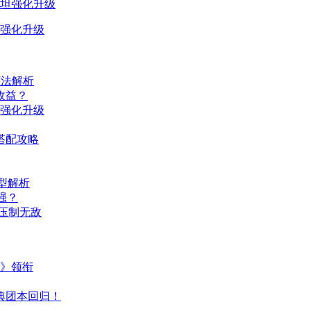
强化升级
打法解析
收益？
强化升级
搭配攻略
型解析
强？
翼压制无敌
主》领衔
典团本回归！