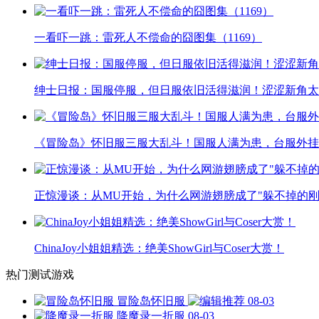
一看吓一跳：雷死人不偿命的囧图集（1169）
绅士日报：国服停服，但日服依旧活得滋润！涩涩新角太
《冒险岛》怀旧服三服大乱斗！国服人满为患，台服外挂
正惊漫谈：从MU开始，为什么网游翅膀成了"躲不掉的刚
ChinaJoy小姐姐精选：绝美ShowGirl与Coser大赏！
热门测试游戏
冒险岛怀旧服
08-03
降魔录一折服
08-03