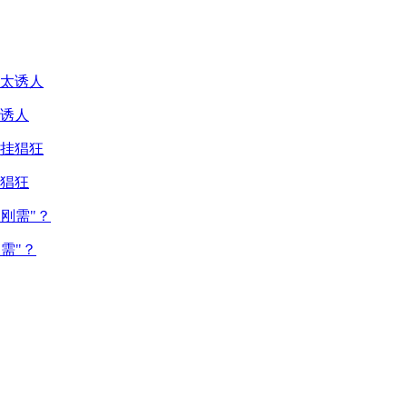
诱人
猖狂
需"？