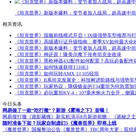
《坦克世界》新版本爆料：变节者加入战局，超高速中坦
相关资讯
《坦克世界》国服前线模式开启！IX级强势车型推荐与
《坦克世界》高级通行证升级指南：赛季XV如何最大化
《坦克世界》新版本爆料：变节者加入战局，超高速中坦
《坦克世界》神还原！隆美尔麾下传奇坦克全收录
《坦克世界》黑枪神器432配件如何配置？高玩必备配件
《坦克世界》如何快速获得T110E3
《坦克世界》如何玩转AMX 13 105轻坦
《坦克世界》B系坦克发展史：科技树进阶路线与强势车
《坦克世界》玩家热议：降级镀金的T34重坦为何急需加
《坦克世界》必玩重坦KV-4：107毫米炮火力全开，侧
今日头条
网易做了一款“吃打撤”？新游《雾海之下》首曝！
网易搜打撤《诡影藏锋》新实机演示
8月新游前瞻：《诡秘之
随时准备下架？玩家自制虚幻5《魔兽世界》即将上线
《魔兽世界》国服整治公告
《魔兽世界》TBC周年大更：双经