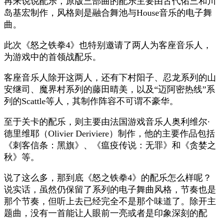
再来说说配乐，原版三部曲的配乐主要由古代佑三和川
岛基宏制作，风格则是融合舞池与House音乐的电子舞
曲。
此次《怒之铁拳4》也特别邀请了两人为客座音乐人，
为游戏中的首领战配乐。
客座音乐人除开这两人，还有下村阳子、忍龙系列的山
安继司、魔界村系列的藤田晴美，以及“迈阿密热线”系
列的Scattle等人，其制作阵容不可谓不豪华。
至于关卡的配乐，则主要由法国游戏音乐人奥利维尔·
德里维耶（Olivier Deriviere）制作，他的主要作品包括
《刺客信条：黑旗》、《瘟疫传说：无罪》和《贪婪之
秋》等。
说了这么多，那到底《怒之铁拳4》的配乐怎么样呢？
说实话，虽然仍保留了系列的电子舞曲风格，节奏也是
那个节奏，但听上去已经完全不是那个味道了。除开主
题曲，没有一首能让人眼前一亮或者是印象深刻的配