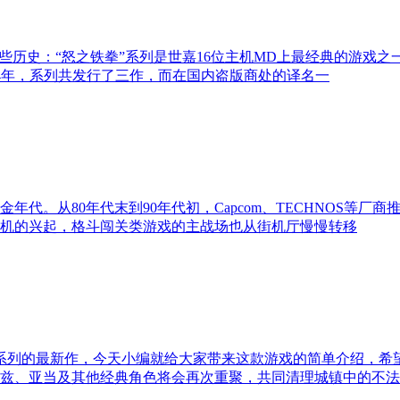
些历史：“怒之铁拳”系列是世嘉16位主机MD上最经典的游戏之
994年，系列共发行了三作，而在国内盗版商处的译名一
代。从80年代末到90年代初，Capcom、TECHNOS等
游戏机的兴起，格斗闯关类游戏的主战场也从街机厅慢慢转移
系列的最新作，今天小编就给大家带来这款游戏的简单介绍，希
兹、亚当及其他经典角色将会再次重聚，共同清理城镇中的不法