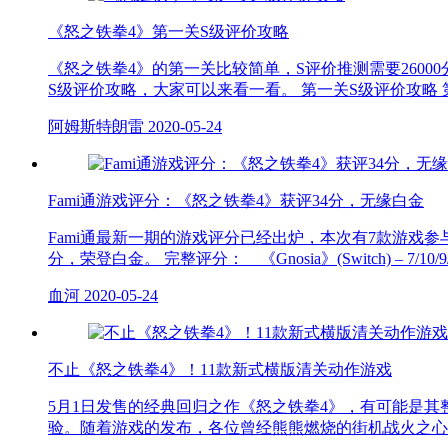
《怒之铁拳4》第一关S级评价攻略
《怒之铁拳4》的第一关比较简单，S评价推测需要26000
S级评价攻略，大家可以来看一看。 第一关S级评价攻略 第
阿姆斯特朗雷
2020-05-24
Fami通游戏评分：《怒之铁拳4》获评34分，无缘白金
Fami通最新一期的游戏评分已经出炉，本次有7款游戏参与
分，荣登白金。 完整评分： 《Gnosia》(Switch) – 7/10/9/1
血河
2020-05-24
不止《怒之铁拳4》！11款新式横版清关动作游戏
5月1日发售的经典回归之作《怒之铁拳4》，有可能是
验。随着游戏的发布，各位曾经熊熊燃烧的街机战火之心是否已