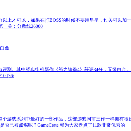
分以上才可以，如果在打BOSS的时候不要用星星，过关可以加一些分
一关：分数线26000
评测。其中经典街机新作《怒之铁拳4》获评34分，无缘白金。不过本
0 [36/
其整个游戏系列中最好的一部作品，这部游戏同前三作一样拥有
被点燃呢？GameCrate 就为大家盘点了11款非常优秀的