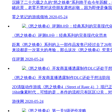
沉睡了二十六载之久的“怒之铁拳”系列终于在今年苏醒，
睹此景，老零不禁对这些朋友肃然起敬，因为即便是像我
零之笔记的游戏领地
2020-05-24
《怒之铁拳4》评测8.0分：经典系列的完美现代化范本
距离《怒之铁拳》系列的上一部作品发售已经过去了26
来说都是一次莫大的考验，那么这次《怒之铁拳4》究竟
任评测
2020-05-24
《怒之铁拳4》开发商直播透露制作DLC还处于想法阶段
2D清版动作游戏《怒之铁拳4（Street of Rag
16bit像素时代，可惜的是，本作的流程只有区区12关
游侠网
2020-05-24