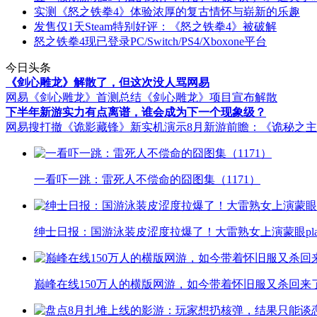
实测《怒之铁拳4》体验浓厚的复古情怀与崭新的乐趣
发售仅1天Steam特别好评：《怒之铁拳4》被破解
怒之铁拳4现已登录PC/Switch/PS4/Xboxone平台
今日头条
《剑心雕龙》解散了，但这次没人骂网易
网易《剑心雕龙》首测总结
《剑心雕龙》项目宣布解散
下半年新游实力有点离谱，谁会成为下一个现象级？
网易搜打撤《诡影藏锋》新实机演示
8月新游前瞻：《诡秘之
一看吓一跳：雷死人不偿命的囧图集（1171）
绅士日报：国游泳装皮涩度拉爆了！大雷熟女上演蒙眼pla
巅峰在线150万人的横版网游，如今带着怀旧服又杀回来