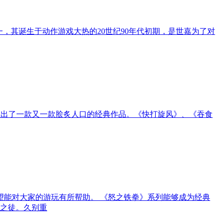
一，其诞生于动作游戏大热的20世纪90年代初期，是世嘉为了对
厂商推出了一款又一款脍炙人口的经典作品。《快打旋风》、《吞食
望能对大家的游玩有所帮助。 《怒之铁拳》系列能够成为经典
之徒。久别重