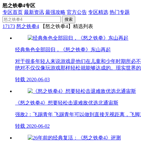
怒之铁拳4专区
专区首页
最新资讯
最强攻略
官方公告
专区精选
热门专题
搜索
17173
怒之铁拳4
【怒之铁拳4】精选列表
经典角色全部回归，《怒之铁拳》东山再起
对于很多年轻人来说游戏是他们在儿童和少年时期所必不
绝对不仅仅像玩游戏那样轻松就能够达成的。现实世界的
转载
2020-06-03
《怒之铁拳4》想要轻松击退难敌优选北通宙斯
强敌2：飞踢青年 飞踢青年可以做到直接无视距离，飞脚
转载
2020-06-02