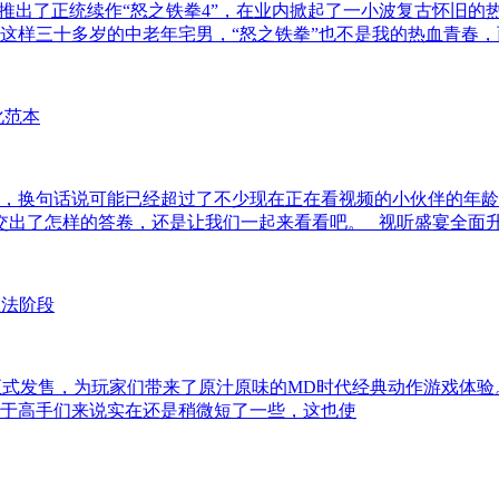
推出了正统续作“怒之铁拳4”，在业内掀起了一小波复古怀旧的
这样三十多岁的中老年宅男，“怒之铁拳”也不是我的热血青春，
年，换句话说可能已经超过了不少现在正在看视频的小伙伴的年龄
交出了怎样的答卷，还是让我们一起来看看吧。 视听盛宴全面
e 4）》现已正式发售，为玩家们带来了原汁原味的MD时代经典动作
，对于高手们来说实在还是稍微短了一些，这也使