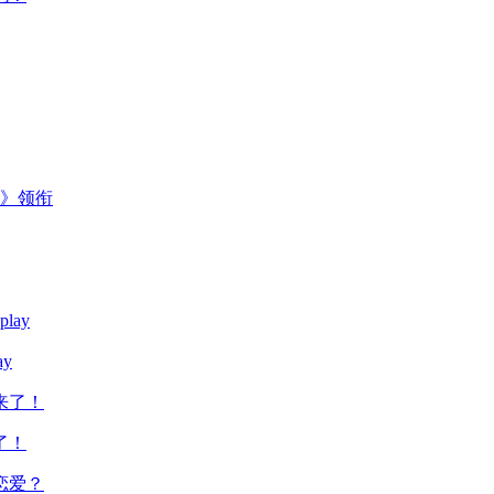
主》领衔
y
了！