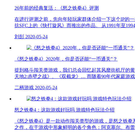
26年前的经典复活：《怒之铁拳4》评测
在进行评测之前，先向年轻玩家群体介绍一下这个IP的一
抗SFC上的《快打旋风》而推出的作品。 从1991年至1
刘彭
2020-05-24
《怒之铁拳4》2020年，你是否还能“一币通关”？
提到格斗闯关类游戏，我们总会回忆起其风靡街机厅的黄金年
天地2:赤壁之战》、《双截龙》… 而随着90年代家庭
二柄游戏
2020-05-24
怒之铁拳4：这款游戏好玩吗 游戏特色玩法介绍
《怒之铁拳4》是一款动作闯关类型的游戏，是怒之铁拳
之作，在于游戏中形象鲜明的各个角色：阿克塞尔、布蕾