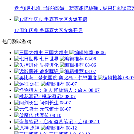
盘点8月扎堆上线的影游：玩家想扔核弹，结果只能谈恋
17周年庆典 争霸赛大区火爆开启
热门测试游戏
三国大领主
08-06
七日世界
08-06
失控进化
08-06
诡影藏锋
08-07
奥比岛：梦想国度
08-0
远征
08-07
怪物猎人：旅人
08-07
桃花源记2
08-07
问剑长生
08-07
元气骑士
08-07
伏魔传
08-10
盗墓笔记：启程
08-11
原神
08-12