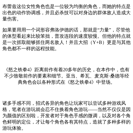
布蕾兹这位女性角色也是一位较为均衡的角色，而她的特点是
出色的动作协调感，并且必杀技可以对身边的群体敌人造成大
量伤害。
如果要用用一个词形容弗洛伊德的话，那就是“力量”，尽管他
的体型看起来比较笨拙，普攻连段的速度较慢。但他的特点就
是一次抓取能够抓住两名敌人！并且大招（Y+B）更是与其他
角色都不一样的远程技能。
《怒之铁拳4》距离前作有着20多年的历史，在本作中，也有
不少致敬前作的要素和细节。亚当、希瓦、麦克斯·桑德等经
典角色会以各种形式在《怒之铁拳4》中登场。
诸多手感不同，招式各异的角色让玩家可以尝试多种游戏风
格，笔者在游玩就会忍不住换着角色游玩——当然不仅仅是因
为颜值的区别啦，开发者对于角色手感的微调，以及对各个角
色鲜明的定位，才让每个角色各有其特点，造就了多种多样的
游玩体验。