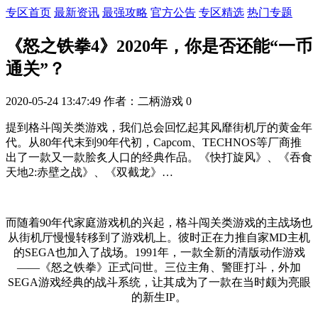
专区首页
最新资讯
最强攻略
官方公告
专区精选
热门专题
《怒之铁拳4》2020年，你是否还能“一币
通关”？
2020-05-24 13:47:49
作者：二柄游戏
0
提到格斗闯关类游戏，我们总会回忆起其风靡街机厅的黄金年
代。从80年代末到90年代初，Capcom、TECHNOS等厂商推
出了一款又一款脍炙人口的经典作品。《快打旋风》、《吞食
天地2:赤壁之战》、《双截龙》…
而随着90年代家庭游戏机的兴起，格斗闯关类游戏的主战场也
从街机厅慢慢转移到了游戏机上。彼时正在力推自家MD主机
的SEGA也加入了战场。1991年，一款全新的清版动作游戏
——《怒之铁拳》正式问世。三位主角、警匪打斗，外加
SEGA游戏经典的战斗系统，让其成为了一款在当时颇为亮眼
的新生IP。