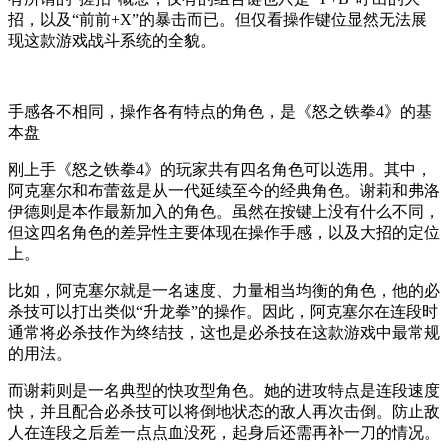
招，以及“前前+X”的暴击而已。但仅看操作键位显然无法展
现这款游戏战斗系统的全貌。
手感各不相同，操作各有特点的角色，是《怒之铁拳4》的基
本盘
刚上手《怒之铁拳4》的玩家共有四名角色可以选用。其中，
阿克塞尔和布蕾兹是从一代延续至今的经典角色。谢莉和弗洛
伊德则是本作最新加入的角色。虽然在按键上没有什么不同，
但这四名角色的差异性主要体现在操作手感，以及大招的定位
上。
比如，阿克塞尔就是一名速度、力量相当均衡的角色，他的必
杀技可以打出类似“升龙拳”的操作。因此，阿克塞尔在连段时
通常将必杀技作为终结技，这也是必杀技在这款游戏中最常规
的用法。
而谢莉则是一名典型的快攻型角色。她的进攻特点是连段速度
快，并且配合必杀技可以将倒地状态的敌人再次击倒。防止敌
人在连段之后差一点点血没死，起身后还需再补一刀的情况。