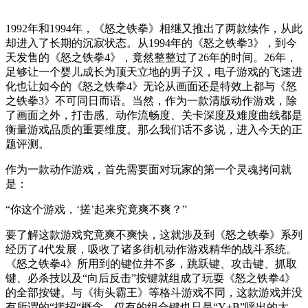
1992年和1994年，《怒之铁拳》相继又推出了两款续作，从此
却进入了长期的沉寂状态。从1994年的《怒之铁拳3》，到今
天发售的《怒之铁拳4》，竟然整整过了26年的时间。26年，
足够让一个婴儿成长为顶天立地的男子汉，电子游戏的飞速进
化也让如今的《怒之铁拳4》无论从画面还是特效上都与《怒
之铁拳3》不可同日而语。当然，作为一款清版动作游戏，除
了画面之外，打击感、动作流畅度、关卡深度及难度曲线都是
衡量游戏品质的重要维度。那么我们话不多说，进入今天的正
题评测。
作为一款动作游戏，首先需要面对玩家的第一个灵魂拷问就
是：
“你这个游戏，‘搓’起来究竟爽不爽？”
要了解这款游戏究竟爽不爽快，这就涉及到《怒之铁拳》系列
经历了4代发展，吸收了诸多街机动作游戏精华的战斗系统。
《怒之铁拳4》所用到的键位并不多，跳跃键、攻击键、抓取
键、必杀技以及“向后反击”按键就组成了玩耍《怒之铁拳4》
的全部按键。与《街头霸王》等格斗游戏不同，这款游戏并没
有所谓的“搓招“概念，仅有的组合键也只是“Y+B”呼出的大