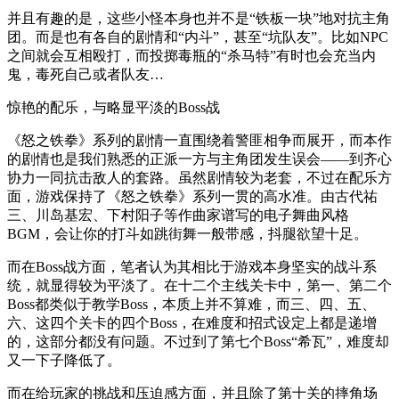
并且有趣的是，这些小怪本身也并不是“铁板一块”地对抗主角
团。而是也有各自的剧情和“内斗”，甚至“坑队友”。比如NPC
之间就会互相殴打，而投掷毒瓶的“杀马特”有时也会充当内
鬼，毒死自己或者队友…
惊艳的配乐，与略显平淡的Boss战
《怒之铁拳》系列的剧情一直围绕着警匪相争而展开，而本作
的剧情也是我们熟悉的正派一方与主角团发生误会——到齐心
协力一同抗击敌人的套路。虽然剧情较为老套，不过在配乐方
面，游戏保持了《怒之铁拳》系列一贯的高水准。由古代祐
三、川岛基宏、下村阳子等作曲家谱写的电子舞曲风格
BGM，会让你的打斗如跳街舞一般带感，抖腿欲望十足。
而在Boss战方面，笔者认为其相比于游戏本身坚实的战斗系
统，就显得较为平淡了。在十二个主线关卡中，第一、第二个
Boss都类似于教学Boss，本质上并不算难，而三、四、五、
六、这四个关卡的四个Boss，在难度和招式设定上都是递增
的，这部分都没有问题。不过到了第七个Boss“希瓦”，难度却
又一下子降低了。
而在给玩家的挑战和压迫感方面，并且除了第十关的摔角场