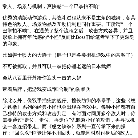
敌人、场景与机制，爽快感“一个巴掌拍不响”
优秀的清版动作游戏，其战斗过程从来不是主角的独舞，各具
特色的敌人、场景物品及互动机制也同样重要。正所谓“一个
巴掌拍不响”。在通关了整个流程之后，攻击方式各异，并且
形象上拥有年代感的“小怪”反而比Boss们给笔者留下了更深刻
的印象。
比如善于喷火的大胖子（胖子也是各类街机游戏中的常客了）
不可被抓取，并且可以一拳把你锤老远的日本武师
会从八百里开外给你迎头一击的大妈
带着盾牌，把游戏变成“回合制”的防暴兵
除此以外，像双手插兜的靓仔、擅长防御的泰拳手，这些《怒
之铁拳》系列的经典小怪也会出现在游戏中。每种小怪都有自
己独特的攻击方式和攻击判定，有时面对同屏多个敌人时，你
需要通过“走位、走位、再走位”先躲避小怪的攻击，再寻找机
会一套连招带走。而《怒之铁拳》系列一直传承下来的操
作：“回头杀”也能让你不用回头，就能同时对付身后的敌人。