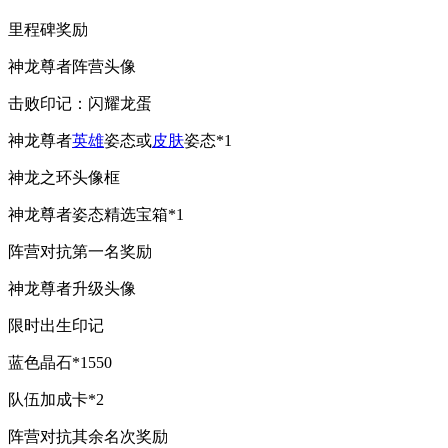
里程碑奖励
神龙尊者阵营头像
击败印记：闪耀龙蛋
神龙尊者
英雄
姿态或
皮肤
姿态*1
神龙之环头像框
神龙尊者姿态精选宝箱*1
阵营对抗第一名奖励
神龙尊者升级头像
限时出生印记
蓝色晶石*1550
队伍加成卡*2
阵营对抗其余名次奖励