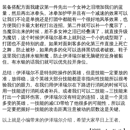
装备搭配方面我建议第一件先出一个女神之泪增加我们的蓝
量，然后再出冰拳头。冰拳加护甲并且有一个减速的效果可以
让我们不论是单挑还是打团中都能有一个很好地风筝效果，也
方便我们卡最大射程打出连招。第二件就可以补一个魔宗了，
当魔宗出来的时候，差不多女神之泪已经叠满了，就直接升级
为魔切，这个时候伊泽瑞尔基本上就到达一个小的成型期了，
打团也不是特别的虚。如果对面刺客多的化第三件直接上死亡
之舞，防止被秒，如果肉多的化可以选择黑切或者破败。鞋子
这里我们选择水银附魔，防止伊泽瑞尔被无脑硬控近身被黏
住。有水银的话我们就可以优先拉开身位。
总结：伊泽瑞尔不是特别吃操作的英雄，但是技能一定要放的
准，放得稳，这个英雄大部分技能都是非指向性技能所以很考
验我们的眼力。在我们用伊泽瑞尔在下路进行消耗的时候可以
用一技能进行消耗或者补兵。或者我们可以二技能→三技能来
打出一个圆环伤害。伊泽瑞尔没有特定的连招，这是一个灵活
多变的英雄，一技能的减CD带给了他很多的可能性，所以说
一定要把握好一技能的攻击距离注意被动的层数这是关键。
以上就是小编带来的伊泽瑞尔介绍，希望大家早日上王者。