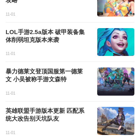
攻略
11-01
LOL手游2.5a版本 破甲装备集
体削弱坦克版本来袭
11-01
暴力德莱文登顶国服第一德莱
文 小吴被称手游文森特
11-01
英雄联盟手游版本更新 匹配系
统大改告别天坑队友
11-01