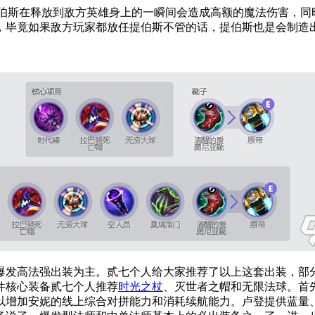
提伯斯在释放到敌方英雄身上的一瞬间会造成高额的魔法伤害，
，毕竟如果敌方玩家都放任提伯斯不管的话，提伯斯也是会制造
爆发高法强出装为主。贰七个人给大家推荐了以上这套出装，部
件核心装备贰七个人推荐
时光之杖
、灭世者之帽和无限法球
。
首
以增加安妮的线上综合对拼能力和消耗续航能力。
卢登提供蓝量