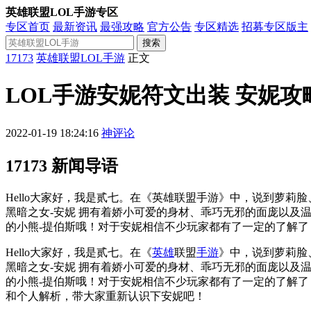
英雄联盟LOL手游专区
专区首页
最新资讯
最强攻略
官方公告
专区精选
招募专区版主
搜索
17173
英雄联盟LOL手游
正文
LOL手游安妮符文出装 安妮攻
2022-01-19 18:24:16
神评论
17173 新闻导语
Hello大家好，我是贰七。在《英雄联盟手游》中，说到萝
黑暗之女-安妮 拥有着娇小可爱的身材、乖巧无邪的面庞以
的小熊-提伯斯哦！对于安妮相信不少玩家都有了一定的了解了
Hello大家好，我是贰七。在《
英雄
联盟
手游
》中，说到萝莉脸
黑暗之女-安妮
拥有着娇小可爱的身材、乖巧无邪的面庞以及温
的小熊-提伯斯哦！对于安妮相信不少玩家都有了一定的了解了
和个人解析，带大家重新认识下安妮吧！