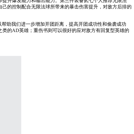
步提升爆发能力和输出能力
。第三件装备贰七个人推荐
无限法
自己的控制配合无限法球所带来的暴击伤害提升，对敌方后排的
以帮助我们
进一步增加开团距离，提高开团成功性和偷袭成功
之类的AD英雄；
重伤书
则可以很好的应对敌方有回复型英雄的