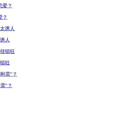
爱？
诱人
猖狂
需"？