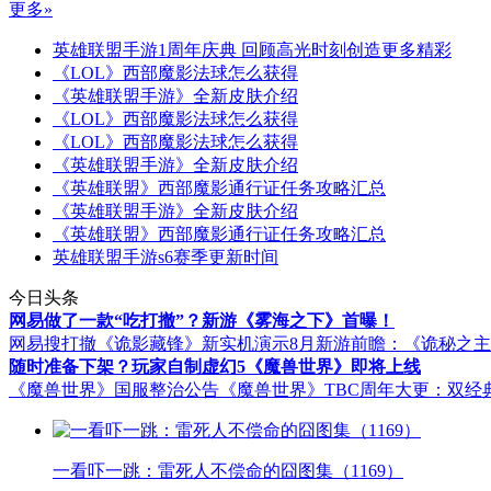
更多»
英雄联盟手游1周年庆典 回顾高光时刻创造更多精彩
《LOL》西部魔影法球怎么获得
《英雄联盟手游》全新皮肤介绍
《LOL》西部魔影法球怎么获得
《LOL》西部魔影法球怎么获得
《英雄联盟手游》全新皮肤介绍
《英雄联盟》西部魔影通行证任务攻略汇总
《英雄联盟手游》全新皮肤介绍
《英雄联盟》西部魔影通行证任务攻略汇总
英雄联盟手游s6赛季更新时间
今日头条
网易做了一款“吃打撤”？新游《雾海之下》首曝！
网易搜打撤《诡影藏锋》新实机演示
8月新游前瞻：《诡秘之
随时准备下架？玩家自制虚幻5《魔兽世界》即将上线
《魔兽世界》国服整治公告
《魔兽世界》TBC周年大更：双经
一看吓一跳：雷死人不偿命的囧图集（1169）