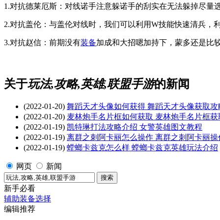
1.对抗德莱厄斯：对线诺手注意躲诺手的刮实在无法躲掉尽量
2.对抗盖伦：与盖伦对线时，我们可以利用W技能快速清兵，
3.对抗赵信：前期没有
装备
加成和大招嗯加持下，蒙多还是比
关于
玩法,攻略,英雄,联盟手游
的新闻
(2022-01-20)
舞蹈天才头像如何获得 舞蹈天才头像获取攻
(2022-01-20)
麦林炮手名片框如何获取 麦林炮手名片框获
(2022-01-19)
凯特琳打法攻略介绍 女警英雄图文教程
(2022-01-19)
离群之刺阿卡丽怎么操作 离群之刺阿卡丽操
(2022-01-19)
螳螂卡兹克怎么样 螳螂卡兹克英雄玩法介绍
网页
新闻
新手必看
辅助装备选择
编辑推荐