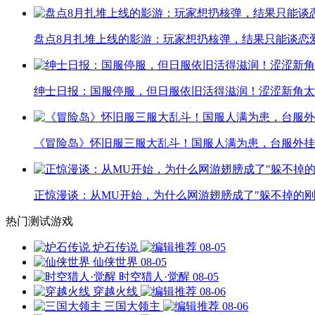
盘点8月扎堆上线的影游：玩家想扔核弹，结果只能谈恋
绅士日报：国服停服，但日服依旧活得滋润！涩涩新角太
《冒险岛》怀旧服三服大乱斗！国服人满为患，台服外挂
正惊漫谈：从MU开始，为什么网游翅膀成了"躲不掉的刚
热门测试游戏
炉石传说
08-05
仙侠世界
08-05
时空猎人·觉醒
08-05
穿越火线
08-06
三国大领主
08-06