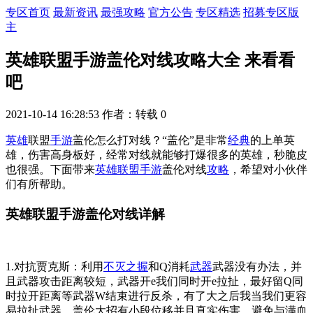
专区首页
最新资讯
最强攻略
官方公告
专区精选
招募专区版
主
英雄联盟手游盖伦对线攻略大全 来看看
吧
2021-10-14 16:28:53
作者：转载
0
英雄
联盟
手游
盖伦怎么打对线？“盖伦”是非常
经典
的上单英
雄，伤害高身板好，经常对线就能够打爆很多的英雄，秒脆皮
也很强。下面带来
英雄联盟手游
盖伦对线
攻略
，希望对小伙伴
们有所帮助。
英雄联盟手游盖伦对线详解
1.对抗贾克斯：利用
不灭之握
和Q消耗
武器
武器没有办法，并
且武器攻击距离较短，武器开e我们同时开e拉扯，最好留Q同
时拉开距离等武器W结束进行反杀，有了大之后我当我们更容
易拉扯武器，盖伦大招有小段位移并且真实伤害，避免与满血