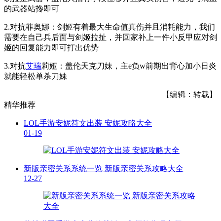
的武器站搀即可
2.对抗菲奥娜：剑姬有着最大生命值真伤并且消耗能力，我们
需要在自己兵后面与剑姬拉扯，并回家补上一件小反甲应对剑
姬的回复能力即可打出优势
3.对抗
艾瑞
莉娅：盖伦天克刀妹，主e负w前期出背心加小日炎
就能轻松单杀刀妹
【编辑：转载】
精华推荐
LOL手游安妮符文出装 安妮攻略大全
01-19
新版亲密关系系统一览 新版亲密关系攻略大全
12-27