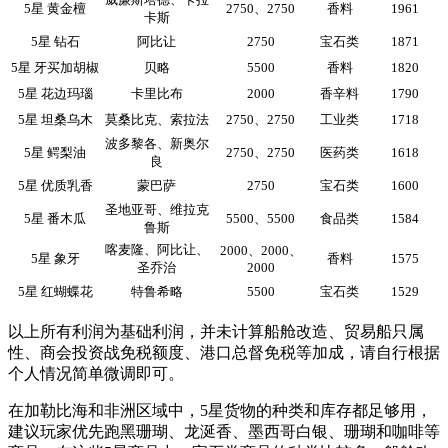
5星 黄金檀
2750、2750
香料
1961
卡斯
5星 钻石
阿比让
2750
宝石类
1871
5星 牙买加胡椒
贝略
5500
香料
1820
5星 花边玛瑙
卡里比布
2000
香辛料
1790
5星 坦桑乌木
莫桑比克、索拉法
2750、2750
工业类
1718
波多黎各、新奥尔
5星 鳄梨油
2750、2750
医药类
1618
良
5星 优质乳香
蒙巴萨
2750
宝石类
1600
圣地亚哥、维拉克
5星 番木瓜
5500、5500
食品类
1584
鲁斯
喀麦隆、阿比让、
2000、2000、
5星 象牙
香料
1575
圣乔治
2000
5星 红蝴蝶花
特鲁希略
5500
宝石类
1529
以上所有利润为基础利润，并未计算船舱改造、贸易船只属
性、商会投资战免税额度、港口总督免税等加成，请自行根据
个人情况简单微调即可。
在加勒比海和非洲区域中，5星货物的种类和库存都足够用，
建议玩家优先跑黑珊瑚、龙涎香、墨西哥白银、珊瑚和咖啡等