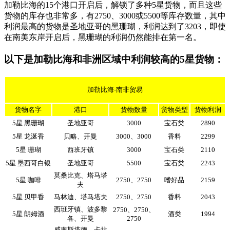
加勒比海的15个港口开启后，解锁了多种5星货物，而且这些
货物的库存也非常多，有2750、3000或5500等库存数量，其中
利润最高的货物是圣地亚哥的黑珊瑚，利润达到了3203，即使
在南美东岸开启后，黑珊瑚的利润仍然能排在第一名。
以下是加勒比海和非洲区域中利润较高的5星货物：
加勒比海-南非贸易
货物名字
港口
货物数量
货物类型
货物利润
5星 黑珊瑚
圣地亚哥
3000
宝石类
2890
5星 龙涎香
贝略、开曼
3000、3000
香料
2299
5星 珊瑚
西班牙镇
3000
宝石类
2110
5星 墨西哥白银
圣地亚哥
5500
宝石类
2243
莫桑比克、塔马塔
5星 咖啡
2750、2750
嗜好品
2159
夫
5星 贝甲香
马林迪、塔马塔夫
2750、2750
香料
2043
西班牙镇、波多黎
2750、2750、
5星 朗姆酒
酒类
1994
各、开曼
2750
威廉斯塔德、卡拉