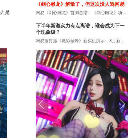
《剑心雕龙》解散了，但这次没人骂网易
网易《剑心雕龙》首测总结
《剑心雕龙》项目宣布解散
战力是
下半年新游实力有点离谱，谁会成为下一
个现象级？
网易搜打撤《诡影藏锋》新实机演示
8月新游前瞻：《诡秘之主》领衔