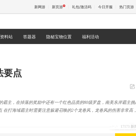
新网游
新页游
礼包/激活码
今日开服
热门页游
资料站
答题器
隐秘宝物位置
福利活动
魔兽
天堂
法要点
王权与
料的霸主，在掉落的奖励中还有一个红色品质的80级罗盘，南美东岸霸主挑
要点 在打海域霸主时需要注意躲避召唤的2个龙卷风，龙卷风的伤害非常高
17173 