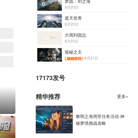
梦战：剑之海
8月20日
遮天世界
8月20日
大周列国志
8月20日
诡秘之主
8月21日
17173发号
精华推荐
更多»
黎明之海周常任务活动 神
秘梦境挑战攻略