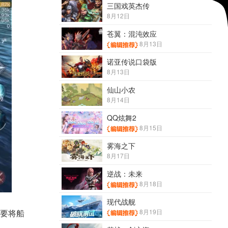
三国戏英杰传
8月12日
苍翼：混沌效应
8月13日
诺亚传说口袋版
8月13日
仙山小农
8月14日
QQ炫舞2
8月15日
雾海之下
8月17日
逆战：未来
8月18日
现代战舰
8月19日
要将船