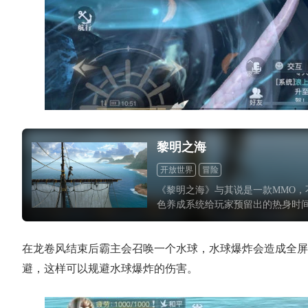
黎明之海
开放世界
冒险
《黎明之海》与其说是一款MMO
色养成系统给玩家预留出的热身时
整个游戏展开的战斗，经营，探索
气势磅礴的多人模式当中。如果你
玩到一款内容丰富优质的游戏，那
在龙卷风结束后霸主会召唤一个水球，水球爆炸会造成全屏
避，这样可以规避水球爆炸的伤害。