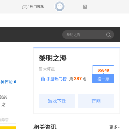
热门游戏
DNF
传奇4
剑网3旗舰版
新天龙八部
黎明之海
暂未评星
自由
诛仙世界
新仙侠5
65849
387
手游热门榜
第
名
投一票
神评论
0
战的
游戏下载
官网
，龙
新闻导语
相关资讯
更多»