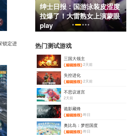
绅士日报：国游泳装皮涩度
死人不偿命
拉爆了！大雷熟女上演蒙眼
）
play
家锁定进
热门测试游戏
三国大领主
2天前
失控进化
2天前
不思议迷宫
2天前
诡影藏锋
昨日
奥比岛：梦想国度
昨日