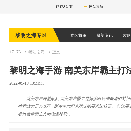
17173首页
网站导航
黎明之海专区
专区首页
最新资讯
攻略
17173
黎明之海
正文
黎明之海手游 南美东岸霸主打
2022-09-19 10:31:35
南美东岸同盟舰队 南美东岸霸主是掉落85级传奇造船材
推荐战力是35.8万，副本中对坦克职业的要求比较高。 打法
卷风会像霸主方向缓慢移动，