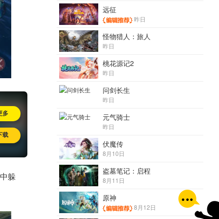
远征
昨日
怪物猎人：旅人
昨日
桃花源记2
昨日
问剑长生
昨日
更多
元气骑士
昨日
下载
伏魔传
8月10日
盗墓笔记：启程
中躲
8月11日
原神
8月12日