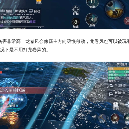
7周年庆典 争霸赛大区火
一看吓一跳：雷
爆开启
的囧图集（1171
伤害非常高，龙卷风会像霸主方向缓慢移动，龙卷风也可以被玩
况下是不用打龙卷风的。