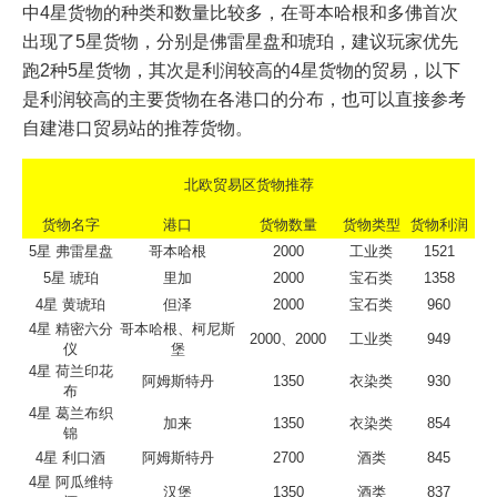
中4星货物的种类和数量比较多，在哥本哈根和多佛首次
出现了5星货物，分别是佛雷星盘和琥珀，建议玩家优先
跑2种5星货物，其次是利润较高的4星货物的贸易，以下
是利润较高的主要货物在各港口的分布，也可以直接参考
自建港口贸易站的推荐货物。
北欧贸易区货物推荐
货物名字
港口
货物数量
货物类型
货物利润
5星 弗雷星盘
哥本哈根
2000
工业类
1521
5星 琥珀
里加
2000
宝石类
1358
4星 黄琥珀
但泽
2000
宝石类
960
4星 精密六分
哥本哈根、柯尼斯
2000、2000
工业类
949
仪
堡
4星 荷兰印花
阿姆斯特丹
1350
衣染类
930
布
4星 葛兰布织
加来
1350
衣染类
854
锦
4星 利口酒
阿姆斯特丹
2700
酒类
845
4星 阿瓜维特
汉堡
1350
酒类
837