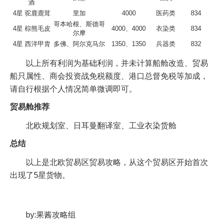
酒
4星 驼鹿鹿茸
里加
4000
医药类
834
哥本哈根、斯德哥
4星 棕熊毛皮
4000、4000
衣染类
834
尔摩
4星 西洋甲胄
多佛、阿尔克马尔
1350、1350
兵器类
832
以上所有利润为基础利润，并未计算船舱改造、贸易
船只属性、商会投资战免税额度、港口总督免税等加成，
请自行根据个人情况简单微调即可。
贸易舱推荐
北欧规划室、日耳曼翻译室、工业衣染货舱
总结
以上是北欧贸易区贸易攻略，从这个贸易区开始首次
出现了5星货物。
by:果酱攻略组