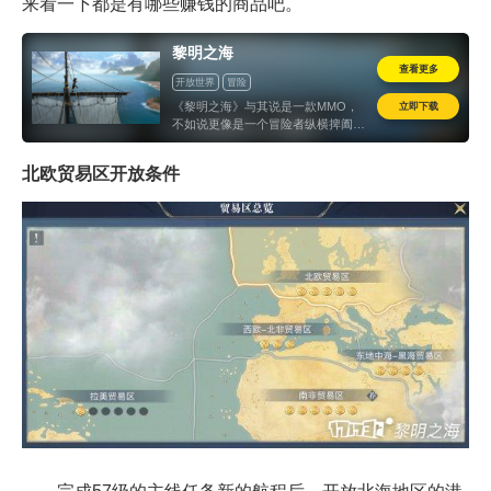
来看一下都是有哪些赚钱的商品吧。
黎明之海
查看更多
开放世界
冒险
立即下载
《黎明之海》与其说是一款MMO，
不如说更像是一个冒险者纵横捭阖的
历史传奇模拟器。经典角色养成系统
给玩家预留出的热身时间，足够为题
北欧贸易区开放条件
材差异化所带来的新鲜感提供必要的
缓冲，之后整个游戏展开的战斗，经
营，探索等一系列玩法要素，都被很
好整合到了引经据典的单人剧情和气
势磅礴的多人模式当中。如果你想亲
身参与到人类历史上第一次大规模全
球化的进程，又渴望玩到一款内容丰
富优质的游戏，那么《黎明之海》无
疑是眼下一个最好