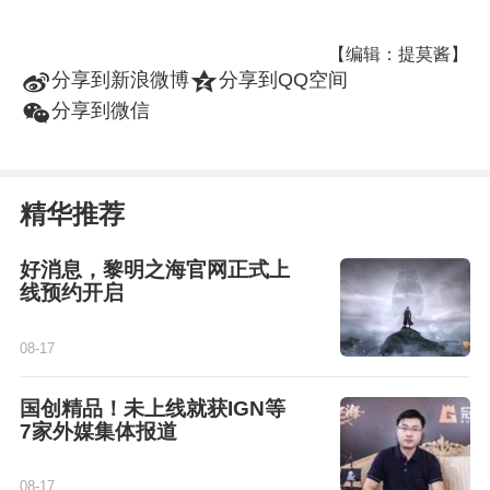
【编辑：提莫酱】
t
z
分享到新浪微博
分享到QQ空间
w
分享到微信
精华推荐
好消息，黎明之海官网正式上
线预约开启
08-17
国创精品！未上线就获IGN等
7家外媒集体报道
08-17