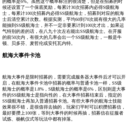
的概率是6%。虽然这个概率标注的很清楚，但是在招募的时
候还设置了一个保底奖励，每累计30次招募内必得S级航海
士，每累计100次招募内必得SS级航海士，招募到对应的航海
士后清空累计次数。根据实测，平均60到70次就有很大的几率
能抽到SS级航海士，并不一定非要累计到100次才出，如果运
气特别的差的话，在八九十次左右能出SS级航海士。在开服
的前50次内，有很大的几率会出一个SS级航海士，一般是牛
顿、贝多芬、麦哲伦或安托瓦内特。
航海大事件卡池
航海大事件是限时招募的，需要完成服务器大事件后才可以开
启，在航海大事件卡池中招募的概率与普通卡池一样，SS级
航海士的概率是1.8%，S级航海士的概率是6%，区别则是大事
件的SS级航海士是指向性的，在大事件招募结束后，指定的
SS级航海士再加入普通招募卡池。有些大事件的航海士技能
效果很不错，是很值得去抽的，玩家们平时可以积攒招募信，
最好要攒上100张，等到大事件的时候再抽，招募信在征服者
试炼、杨帆仪式等玩法中都有掉落。