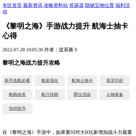
专区首页
最新资讯
攻略资料站
答题器
隐秘宝物位置
福利活
动
《黎明之海》手游战力提升 航海士抽卡
心得
2022-07-28 10:05:36
作者：提莫酱
0
黎明之海战力提升攻略
新手造船必看
船装强化
航海士抽卡
英灵印刻
船舱改造
船只技能
爵位洗练
人物装备
信仰提升
在《黎明之海》手游中，如果要问对大R玩家增加战斗力最重