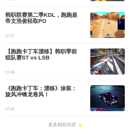
韩职联赛第二季KDL，跑跑皇
帝文浩俊轻取PO
07-07
【跑跑卡丁车漂移】韩职季前
组队赛ST vs LSB
07-06
《跑跑卡丁车：漂移》涂装：
旋风冲锋龙卷风！
07-05
更多精彩内容