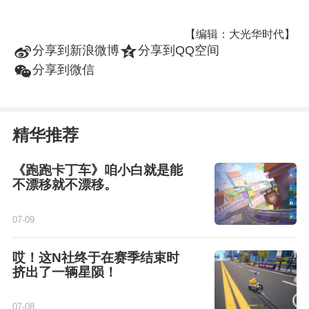
【编辑：大光华时代】
t
z
分享到新浪微博
分享到QQ空间
w
分享到微信
精华推荐
《跑跑卡丁车》咱小白就是能
不漂移就不漂移。
07-09
哎！这N社终于在赛季结束时
挤出了一辆星陨！
07-08