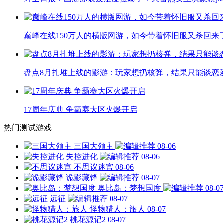
巅峰在线150万人的横版网游，如今带着怀旧服又杀回来
盘点8月扎堆上线的影游：玩家想扔核弹，结果只能谈恋
17周年庆典 争霸赛大区火爆开启
热门测试游戏
三国大领主
08-06
失控进化
08-06
不思议迷宫
08-06
诡影藏锋
08-07
奥比岛：梦想国度
08-0
远征
08-07
怪物猎人：旅人
08-07
桃花源记2
08-07