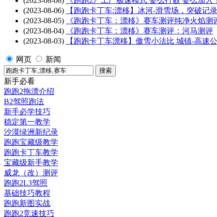
(2023-08-08)
《跑跑2》工厂极速模式 要么打败 要么加入
(2023-08-06)
【跑跑卡丁车:漂移】冰河-滑雪场，突破记
(2023-08-05)
《跑跑卡丁车：漂移》赛车测评纯净火焰测
(2023-08-04)
《跑跑卡丁车：漂移》赛车测评：河马测评
(2023-08-03)
【跑跑卡丁车漂移】傲雪小法比 城镇-高速
网页
新闻
新手必看
跑跑2拖漂介绍
B2驾照跑法
新手必学技巧
稳定第一教学
沙漠绿洲新纪录
跑跑宝藏级教学
跑跑卡丁车教学
宝藏级新手教学
威龙（改）测评
跑跑2L3驾照
基础技巧教程
跑跑新图实战
跑跑2竞速技巧