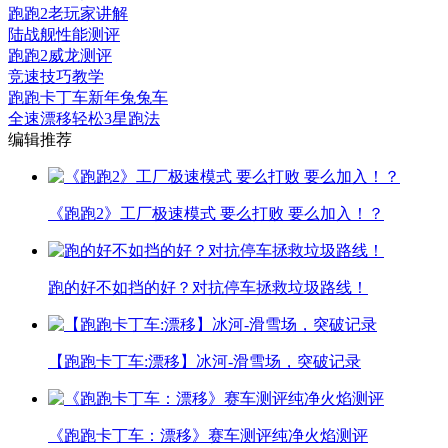
跑跑2老玩家讲解
陆战舰性能测评
跑跑2威龙测评
竞速技巧教学
跑跑卡丁车新年兔兔车
全速漂移轻松3星跑法
编辑推荐
《跑跑2》工厂极速模式 要么打败 要么加入！？
跑的好不如挡的好？对抗停车拯救垃圾路线！
【跑跑卡丁车:漂移】冰河-滑雪场，突破记录
《跑跑卡丁车：漂移》赛车测评纯净火焰测评