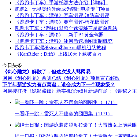
《跑跑卡丁车》手游托漂方法介绍【详解】
跑跑2、无畏契约升级成为韩国电竞专门项目
《跑跑卡丁车：漂移》赛车测评-消防车测评
《跑跑卡丁车：漂移》赛车测评-棉花糖测评
跑跑卡丁车：漂移b1驾照全速漂移三星简单跑法
《跑跑卡丁车：漂移》｜新手B1黄金驾照
《跑跑卡丁车：漂移》冰河急速地图重制概览
跑跑卡丁车漂移steam和nexon联机组队教程
《KartRider：Drift》上线10天下载破百万
今日头条
《剑心雕龙》解散了，但这次没人骂网易
网易《剑心雕龙》首测总结
《剑心雕龙》项目宣布解散
下半年新游实力有点离谱，谁会成为下一个现象级？
网易搜打撤《诡影藏锋》新实机演示
8月新游前瞻：《诡秘之
一看吓一跳：雷死人不偿命的囧图集（1171）
绅士日报：国游泳装皮涩度拉爆了！大雷熟女上演蒙眼pla