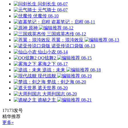
问剑长生
08-07
元气骑士
08-07
伏魔传
08-10
盗墓笔记：启程
08-11
原神
08-12
三国戏英杰传
08-12
苍翼：混沌效应
08-13
诺亚传说口袋版
08-13
仙山小农
08-14
QQ炫舞2
08-15
雾海之下
08-17
逆战：未来
08-18
现代战舰
08-19
梦战：剑之海
08-20
遮天世界
08-20
大周列国志
08-20
诡秘之主
08-21
17173发号
精华推荐
更多»