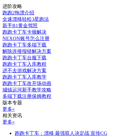
进阶攻略
跑跑2拖漂介绍
全速漂移轻松3星跑法
新手B1黄金驾照
跑跑卡丁车卡顿解决
NEXON账号怎么注册
跑跑卡丁车多端下载
解除连接报错解决方案
跑跑卡丁车台服下载
跑跑卡丁车入库教程
进不去游戏解决方案
跑跑卡丁车入库教学
跑跑卡丁车改开场动画
城镇运河新手教学攻略
多端下载注册保姆教程
版本专题
更多»
相关资讯
更多»
跑跑卡丁车：漂移 最强双人决定战 宣传CG