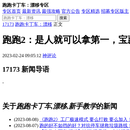
跑跑卡丁车：漂移专区
专区首页
最新资讯
最强攻略
官方公告
专区精选
招募专区版主
搜索
17173
跑跑卡丁车：漂移
正文
跑跑2：是人就可以拿第一，宝
2023-02-24 09:05:12
神评论
17173 新闻导语
-
关于
跑跑卡丁车,漂移,新手教学
的新闻
(2023-08-08)
《跑跑2》工厂极速模式 要么打败 要么加入
(2023-08-07)
跑的好不如挡的好？对抗停车拯救垃圾路线