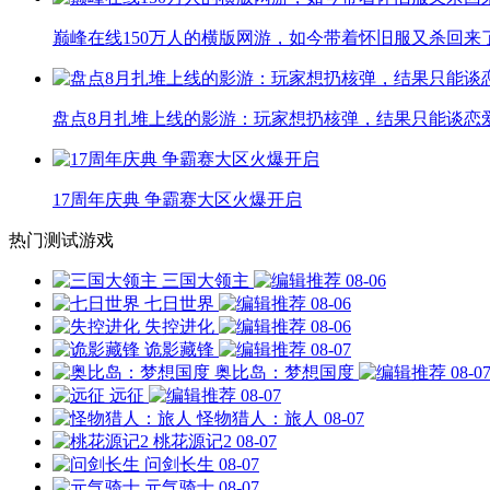
巅峰在线150万人的横版网游，如今带着怀旧服又杀回来
盘点8月扎堆上线的影游：玩家想扔核弹，结果只能谈恋
17周年庆典 争霸赛大区火爆开启
热门测试游戏
三国大领主
08-06
七日世界
08-06
失控进化
08-06
诡影藏锋
08-07
奥比岛：梦想国度
08-0
远征
08-07
怪物猎人：旅人
08-07
桃花源记2
08-07
问剑长生
08-07
元气骑士
08-07