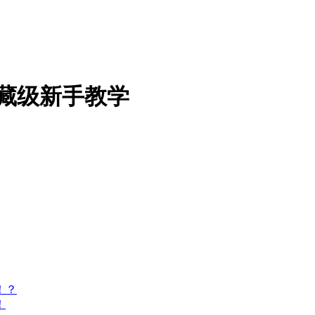
藏级新手教学
！？
！