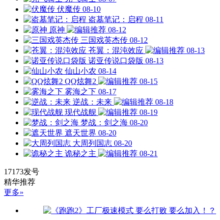
伏魔传
08-10
盗墓笔记：启程
08-11
原神
08-12
三国戏英杰传
08-12
苍翼：混沌效应
08-13
诺亚传说口袋版
08-13
仙山小农
08-14
QQ炫舞2
08-15
雾海之下
08-17
逆战：未来
08-18
现代战舰
08-19
梦战：剑之海
08-20
遮天世界
08-20
大周列国志
08-20
诡秘之主
08-21
17173发号
精华推荐
更多»