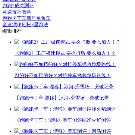
跑跑2威龙测评
竞速技巧教学
跑跑卡丁车新年兔兔车
全速漂移轻松3星跑法
编辑推荐
《跑跑2》工厂极速模式 要么打败 要么加入！？
跑的好不如挡的好？对抗停车拯救垃圾路线！
【跑跑卡丁车:漂移】冰河-滑雪场，突破记录
《跑跑卡丁车：漂移》赛车测评纯净火焰测评