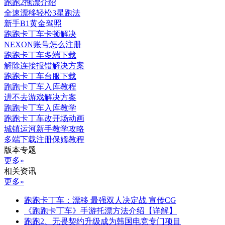
跑跑2拖漂介绍
全速漂移轻松3星跑法
新手B1黄金驾照
跑跑卡丁车卡顿解决
NEXON账号怎么注册
跑跑卡丁车多端下载
解除连接报错解决方案
跑跑卡丁车台服下载
跑跑卡丁车入库教程
进不去游戏解决方案
跑跑卡丁车入库教学
跑跑卡丁车改开场动画
城镇运河新手教学攻略
多端下载注册保姆教程
版本专题
更多»
相关资讯
更多»
跑跑卡丁车：漂移 最强双人决定战 宣传CG
《跑跑卡丁车》手游托漂方法介绍【详解】
跑跑2、无畏契约升级成为韩国电竞专门项目