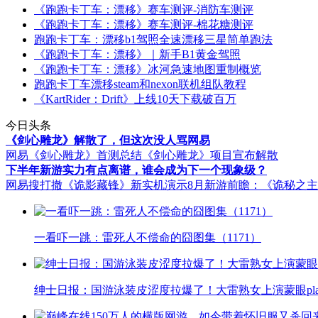
《跑跑卡丁车：漂移》赛车测评-消防车测评
《跑跑卡丁车：漂移》赛车测评-棉花糖测评
跑跑卡丁车：漂移b1驾照全速漂移三星简单跑法
《跑跑卡丁车：漂移》｜新手B1黄金驾照
《跑跑卡丁车：漂移》冰河急速地图重制概览
跑跑卡丁车漂移steam和nexon联机组队教程
《KartRider：Drift》上线10天下载破百万
今日头条
《剑心雕龙》解散了，但这次没人骂网易
网易《剑心雕龙》首测总结
《剑心雕龙》项目宣布解散
下半年新游实力有点离谱，谁会成为下一个现象级？
网易搜打撤《诡影藏锋》新实机演示
8月新游前瞻：《诡秘之
一看吓一跳：雷死人不偿命的囧图集（1171）
绅士日报：国游泳装皮涩度拉爆了！大雷熟女上演蒙眼pla