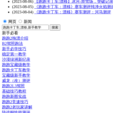
(2023-08-06)
【跑跑卡丁车:漂移】冰河-滑雪场，突破记
(2023-08-05)
《跑跑卡丁车：漂移》赛车测评纯净火焰测
(2023-08-04)
《跑跑卡丁车：漂移》赛车测评：河马测评
网页
新闻
新手必看
跑跑2拖漂介绍
B2驾照跑法
新手必学技巧
稳定第一教学
沙漠绿洲新纪录
跑跑宝藏级教学
跑跑卡丁车教学
宝藏级新手教学
威龙（改）测评
跑跑2L3驾照
基础技巧教程
跑跑新图实战
跑跑2竞速技巧
跑跑2老玩家讲解
陆战舰性能测评