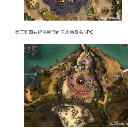
第三和四在碎层南面的玉米南瓜头NPC