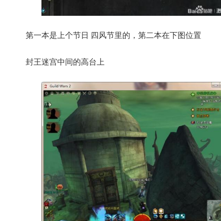
第一本是上个节日 四风节里的，第二本在下图位置
封王迷宫中间的高台上