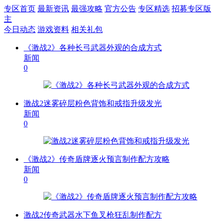
专区首页
最新资讯
最强攻略
官方公告
专区精选
招募专区版
主
今日动态
游戏资料
相关礼包
《激战2》各种长弓武器外观的合成方式
新闻
0
激战2迷雾碎层粉色背饰和戒指升级发光
新闻
0
《激战2》传奇盾牌逐火预言制作配方攻略
新闻
0
激战2传奇武器水下鱼叉枪狂乱制作配方