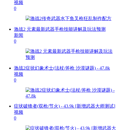
视频
0
激战2 元素最新武器手枪技能讲解及玩法预测
新闻
0
激战2症状幻象术士(法杖/斧枪 沙漠谜题) - 47.8k
视频
0
症状破锋者(双枪/节火) - 43.9k [新增武器大师测试]
视频
0