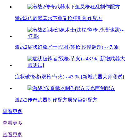
激战2传奇武器水下鱼叉枪狂乱制作配方
激战2症状幻象术士(法杖/斧枪 沙漠谜题) - 47.8k
症状破锋者(双枪/节火) - 43.9k [新增武器大师测试]
激战2传奇武器制作配方辰光巨剑配方
查看更多
查看更多
查看更多