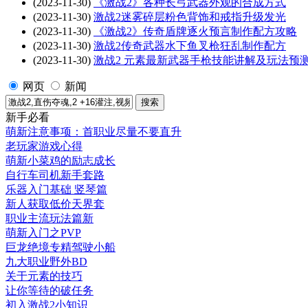
(2023-11-30)
《激战2》各种长弓武器外观的合成方式
(2023-11-30)
激战2迷雾碎层粉色背饰和戒指升级发光
(2023-11-30)
《激战2》传奇盾牌逐火预言制作配方攻略
(2023-11-30)
激战2传奇武器水下鱼叉枪狂乱制作配方
(2023-11-30)
激战2 元素最新武器手枪技能讲解及玩法预
网页
新闻
新手必看
萌新注意事项：首职业尽量不要直升
老玩家游戏心得
萌新小菜鸡的励志成长
自行车司机新手套路
乐器入门基础 竖琴篇
新人获取低价天界套
职业主流玩法篇新
萌新入门之PVP
巨龙绝境专精驾驶小船
九大职业野外BD
关于元素的技巧
让你等待的破任务
初入激战2小知识