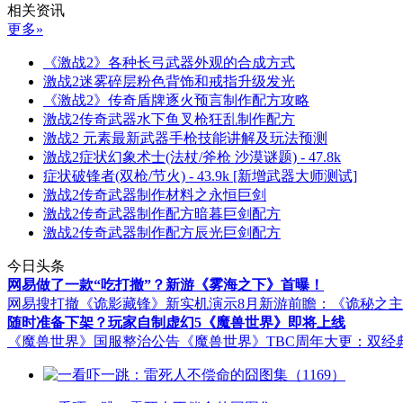
相关资讯
更多»
《激战2》各种长弓武器外观的合成方式
激战2迷雾碎层粉色背饰和戒指升级发光
《激战2》传奇盾牌逐火预言制作配方攻略
激战2传奇武器水下鱼叉枪狂乱制作配方
激战2 元素最新武器手枪技能讲解及玩法预测
激战2症状幻象术士(法杖/斧枪 沙漠谜题) - 47.8k
症状破锋者(双枪/节火) - 43.9k [新增武器大师测试]
激战2传奇武器制作材料之永恒巨剑
激战2传奇武器制作配方暗暮巨剑配方
激战2传奇武器制作配方辰光巨剑配方
今日头条
网易做了一款“吃打撤”？新游《雾海之下》首曝！
网易搜打撤《诡影藏锋》新实机演示
8月新游前瞻：《诡秘之
随时准备下架？玩家自制虚幻5《魔兽世界》即将上线
《魔兽世界》国服整治公告
《魔兽世界》TBC周年大更：双经