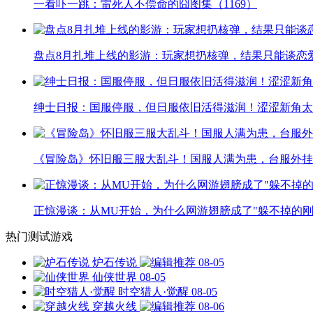
一看吓一跳：雷死人不偿命的囧图集（1169）
盘点8月扎堆上线的影游：玩家想扔核弹，结果只能谈恋
绅士日报：国服停服，但日服依旧活得滋润！涩涩新角太
《冒险岛》怀旧服三服大乱斗！国服人满为患，台服外挂
正惊漫谈：从MU开始，为什么网游翅膀成了"躲不掉的刚
热门测试游戏
炉石传说
08-05
仙侠世界
08-05
时空猎人·觉醒
08-05
穿越火线
08-06