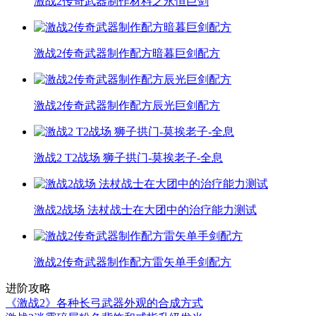
激战2传奇武器制作材料之永恒巨剑
激战2传奇武器制作配方暗暮巨剑配方
激战2传奇武器制作配方辰光巨剑配方
激战2 T2战场 狮子拱门-莫挨老子-全息
激战2战场 法杖战士在大团中的治疗能力测试
激战2传奇武器制作配方雷矢单手剑配方
进阶攻略
《激战2》各种长弓武器外观的合成方式