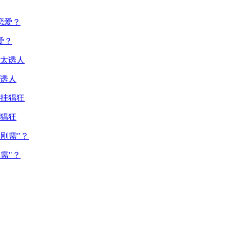
爱？
诱人
猖狂
需"？