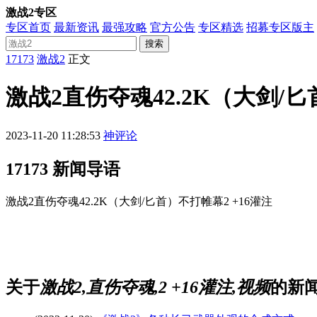
激战2专区
专区首页
最新资讯
最强攻略
官方公告
专区精选
招募专区版主
搜索
17173
激战2
正文
激战2直伤夺魂42.2K（大剑/匕
2023-11-20 11:28:53
神评论
17173 新闻导语
激战2直伤夺魂42.2K（大剑/匕首）不打帷幕2 +16灌注
关于
激战2,直伤夺魂,2 +16灌注,视频
的新