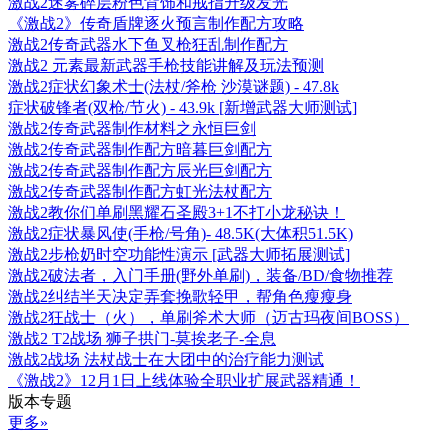
激战2迷雾碎层粉色背饰和戒指升级发光
《激战2》传奇盾牌逐火预言制作配方攻略
激战2传奇武器水下鱼叉枪狂乱制作配方
激战2 元素最新武器手枪技能讲解及玩法预测
激战2症状幻象术士(法杖/斧枪 沙漠谜题) - 47.8k
症状破锋者(双枪/节火) - 43.9k [新增武器大师测试]
激战2传奇武器制作材料之永恒巨剑
激战2传奇武器制作配方暗暮巨剑配方
激战2传奇武器制作配方辰光巨剑配方
激战2传奇武器制作配方虹光法杖配方
激战2教你们单刷黑耀石圣殿3+1不打小龙秘诀！
激战2症状暴风使(手枪/号角)- 48.5K(大体积51.5K)
激战2步枪奶时空功能性演示 [武器大师拓展测试]
激战2破法者，入门手册(野外单刷)，装备/BD/食物推荐
激战2纠结半天决定弄套挽歌轻甲，帮角色瘦瘦身
激战2狂战士（火），单刷斧术大师（迈古玛夜间BOSS）
激战2 T2战场 狮子拱门-莫挨老子-全息
激战2战场 法杖战士在大团中的治疗能力测试
《激战2》12月1日上线体验全职业扩展武器精通！
版本专题
更多»