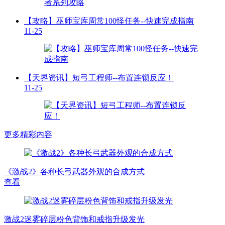
【攻略】巫师宝库周常100怪任务--快速完成指南
11-25
【天界资讯】短弓工程师--布置连锁反应！
11-25
更多精彩内容
《激战2》各种长弓武器外观的合成方式
查看
激战2迷雾碎层粉色背饰和戒指升级发光