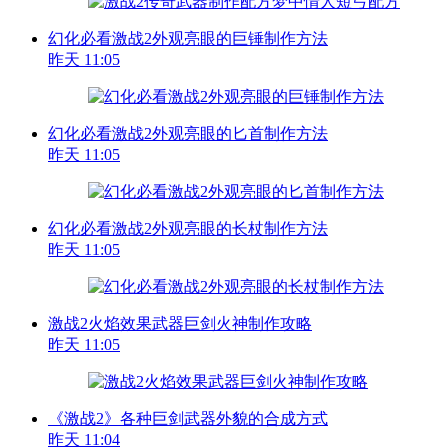
幻化必看激战2外观亮眼的巨锤制作方法
昨天 11:05
幻化必看激战2外观亮眼的匕首制作方法
昨天 11:05
幻化必看激战2外观亮眼的长杖制作方法
昨天 11:05
激战2火焰效果武器巨剑火神制作攻略
昨天 11:05
《激战2》各种巨剑武器外貌的合成方式
昨天 11:04