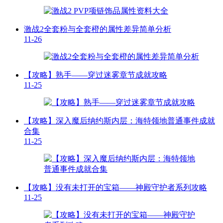
激战2全套粉与全套橙的属性差异简单分析
11-26
【攻略】熟手——穿过迷雾章节成就攻略
11-25
【攻略】深入魔后纳约斯内层：海特领地普通事件成就
合集
11-25
【攻略】没有未打开的宝箱——神殿守护者系列攻略
11-25