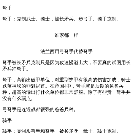
弩手
弩手：克制武士、骑士，被长矛兵、步弓手、骑手克制。
谁家都一样
法兰西用弓弩手代替弩手
弩手被长矛兵克制只是因为攻速慢溢出大，不要真的试图用长
矛兵冲弩手。
弩手，高输出破甲单位，对重型护甲有很高的伤害加成，骑士
跌落神坛的罪魁祸首。在帝国4中，弩手就是后期的爸爸兵
种，超高的输出打什么单位都非常舒服。除了有些贵，弩手并
没有什么弱点。
弓弩手是连近战都很强的爸爸兵种。
骑手
骑手：克制步弓手和弩手，被长矛兵、武士、骑士克制。