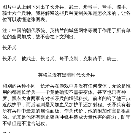
图片中从上到下列出了长矛兵、武士、步弓手、弩手、骑手、
骑士六个兵种。我将解释这些兵种克制关系是怎么来的，让各
位可以读懂这张图表。
注：中国的朝代系统、英格兰的城堡网络等属于作用于所有单
位的全局加成，故不会在下文列出。
长矛兵
长矛兵：被武士、长弓兵、弩手克制，克制骑手、骑士。
英格兰没有黑暗时代长矛兵
和别的兵种不同，长矛兵在游戏中并没有任何变体，无论是谁
用的都是长矛兵——毕竟他确实不需要变体。甚至也只有神
罗、黑衣大食两家有对长矛兵的增强科技。前者的给了他三点
近战护甲，而后者则是又加血又加护甲还加射程。长矛兵有着
所有兵种中最差的属性面板。作为代价，他的附加伤害是很高
的。尤其是他还有阻止骑兵冲锋并造成大量伤害的能力，防守
不错但是不适合进攻。