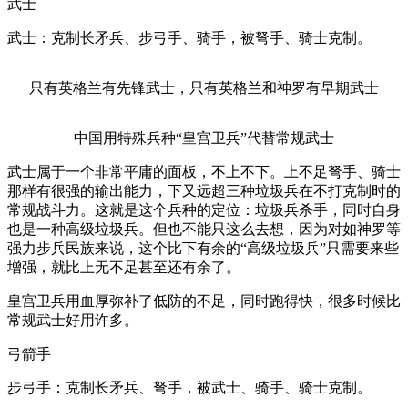
武士
武士：克制长矛兵、步弓手、骑手，被弩手、骑士克制。
只有英格兰有先锋武士，只有英格兰和神罗有早期武士
中国用特殊兵种“皇宫卫兵”代替常规武士
武士属于一个非常平庸的面板，不上不下。上不足弩手、骑士
那样有很强的输出能力，下又远超三种垃圾兵在不打克制时的
常规战斗力。这就是这个兵种的定位：垃圾兵杀手，同时自身
也是一种高级垃圾兵。但也不能只这么去想，因为对如神罗等
强力步兵民族来说，这个比下有余的“高级垃圾兵”只需要来些
增强，就比上无不足甚至还有余了。
皇宫卫兵用血厚弥补了低防的不足，同时跑得快，很多时候比
常规武士好用许多。
弓箭手
步弓手：克制长矛兵、弩手，被武士、骑手、骑士克制。