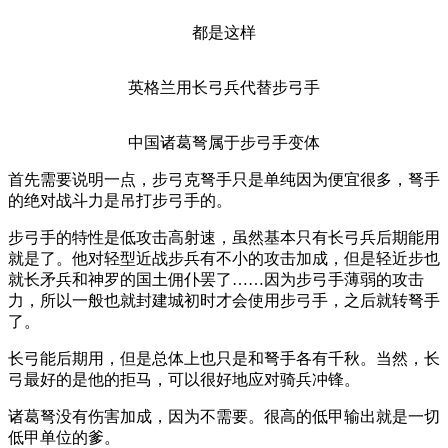
都是这样
英格兰用长弓兵代替步弓手
中国诸葛弩属于步弓手变体
首先需要说明一点，步弓克弩手只是单纯因为便宜很多，弩手
的绝对战斗力是吊打步弓手的。
步弓手的特性是低攻击高射速，虽然基本只有长弓兵后期能用
就是了。他对轻型近战步兵有不小的攻击加成，但是轻近步也
就长矛兵和神罗的国土佣仆罢了……因为步弓手薄弱的攻击
力，所以一般也就封建城初时才会使用步弓手，之后就转弩手
了。
长弓能后期用，但是总体上也只是和弩手各有千秋。当然，长
弓最好的是他的拒马，可以很好地应对骑兵冲锋。
诸葛弩没有伤害加成，因为不需要。很高的低甲输出就是一切
低甲单位的爹。