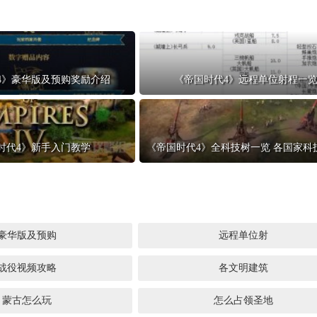
正惊漫谈：从MU开始，为
一看吓一跳：雷
么网游翅膀成了"躲不掉
的囧图集（1169
刚需"？
4》豪华版及预购奖励介绍
《帝国时代4》远程单位射程一
时代4》新手入门教学
豪华版及预购
远程单位射
战役视频攻略
各文明建筑
蒙古怎么玩
怎么占领圣地