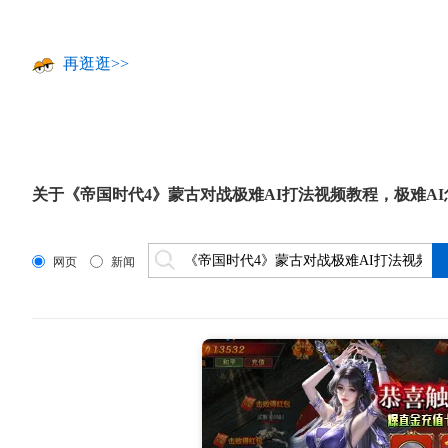
再逛逛>>
关于
《帝国时代4》蒙古对战极难AI打法视频教程
，
极难A
网页
新闻