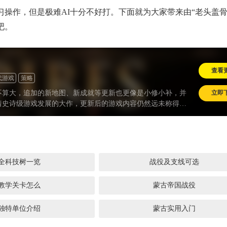
习操作，但是极难AI十分不好打。下面就为大家带来由“老头盖骨
吧。
查看
代游戏
策略
立即
不算大，追加的新地图、新成就等更新也更像是小修小补，并
着史诗级游戏发展的大作，更新后的游戏内容仍然远未称得上
快更新的步伐，将越来越多的文明加入进去，以及，继续保持更
意。
全科技树一览
战役及支线可选
教学关卡怎么
蒙古帝国战役
独特单位介绍
蒙古实用入门