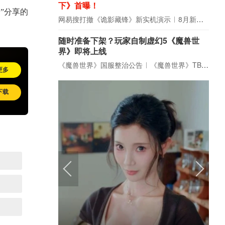
下》首曝！
”分享的
网易搜打撤《诡影藏锋》新实机演示
8月新游前瞻：《诡秘之主》领衔
随时准备下架？玩家自制虚幻5《魔兽世
界》即将上线
《魔兽世界》国服整治公告
《魔兽世界》TBC周年大更：双经典团本回归！
更多
下载