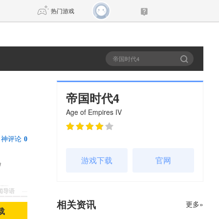
热门游戏
DNF
传奇4
剑网3旗舰版
新天龙八部
帝国时代4
Age of Empires IV
自由
诛仙世界
新仙侠5
神评论
0
游戏下载
官网
的
新闻导语
相关资讯
更多»
载