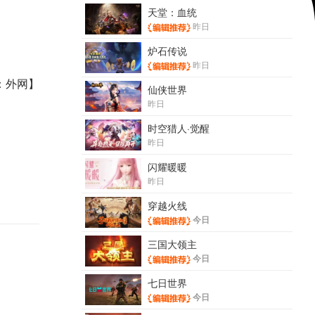
天堂：血统
昨日
炉石传说
昨日
：外网】
仙侠世界
昨日
时空猎人·觉醒
昨日
闪耀暖暖
昨日
穿越火线
今日
三国大领主
今日
七日世界
今日