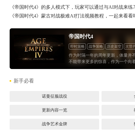
《帝国时代4》的多人模式下，玩家可以通过与AI对战来练
《帝国时代4》蒙古对战极难AI打法视频教程，一起来看看
帝国时代4
即时策略
战争策略
历史架空
次世
作为时隔一年的周年更新，体量并
不能带来更多的惊喜，作为一个向
充沛。希望《帝国时代4》能够加
新免费的良好做派，让广大群众满
新手必看
诺曼征服战役
更新内容一览
战争艺术金牌