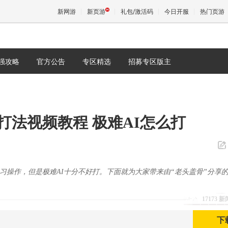
新网游
新页游
礼包/激活码
今日开服
热门页游
强攻略
官方公告
专区精选
招募专区版主
魔兽
天堂
打法视频教程 极难AI怎么打
王权与
习操作，但是极难AI十分不好打。下面就为大家带来由“老头盖骨”分享
17173 
下