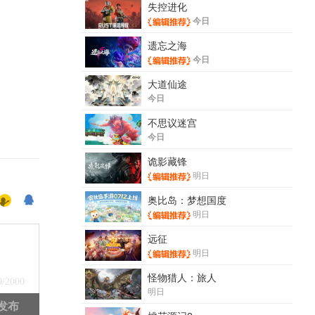
失控进化
今日
遗忘之海
今日
大道仙途
今日
不思议迷宫
今日
诡影藏锋
明日
奥比岛：梦想国度
明日
远征
明日
怪物猎人：旅人
0
/2000
明日
发布