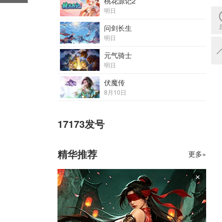
桃花源记2
明日
问剑长生
明日
元气骑士
明日
伏魔传
8月10日
17173发号
精华推荐
更多»
×