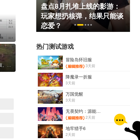
盘点8月扎堆上线的影游：
死人不偿命
玩家想扔核弹，结果只能谈
）
恋爱？
览
热门测试游戏
冒险岛怀旧服
《帝国时代4》全科技树一览 各国家科技、独特单位
3天前
降魔录一折服
3天前
万国觉醒
3天前
无畏契约：源能行动
2天前
地牢猎手6
2天前