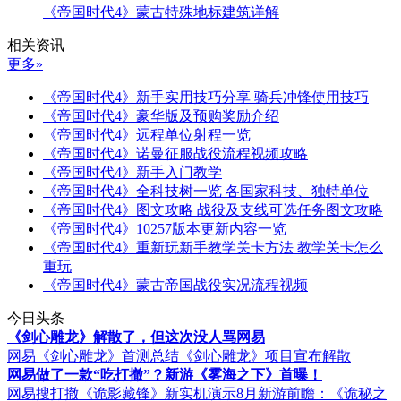
《帝国时代4》蒙古特殊地标建筑详解
相关资讯
更多»
《帝国时代4》新手实用技巧分享 骑兵冲锋使用技巧
《帝国时代4》豪华版及预购奖励介绍
《帝国时代4》远程单位射程一览
《帝国时代4》诺曼征服战役流程视频攻略
《帝国时代4》新手入门教学
《帝国时代4》全科技树一览 各国家科技、独特单位
《帝国时代4》图文攻略 战役及支线可选任务图文攻略
《帝国时代4》10257版本更新内容一览
《帝国时代4》重新玩新手教学关卡方法 教学关卡怎么
重玩
《帝国时代4》蒙古帝国战役实况流程视频
今日头条
《剑心雕龙》解散了，但这次没人骂网易
网易《剑心雕龙》首测总结
《剑心雕龙》项目宣布解散
网易做了一款“吃打撤”？新游《雾海之下》首曝！
网易搜打撤《诡影藏锋》新实机演示
8月新游前瞻：《诡秘之