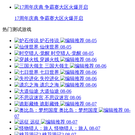
17周年庆典 争霸赛大区火爆开启
热门测试游戏
炉石传说
08-05
仙侠世界
08-05
时空猎人·觉醒
08-05
穿越火线
08-06
三国大领主
08-06
七日世界
08-06
失控进化
08-06
遗忘之海
08-06
大道仙途
08-06
不思议迷宫
08-06
诡影藏锋
08-07
奥比岛：梦想国度
08-
07
远征
08-07
怪物猎人：旅人
08-07
桃花源记2
08-07