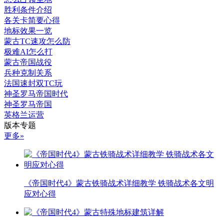
胜利条件介绍
各关卡简要心得
地标效果一览
蒙古TC速攻怎么防
极难AI怎么打
蒙古帝国战役
兵种克制关系
法国速封双TC玩
神圣罗马帝国时代
神圣罗马帝国
英格兰运营
版本专题
更多»
《帝国时代4》蒙古铁骑战术详细教学 铁骑战术各文明
应对心得