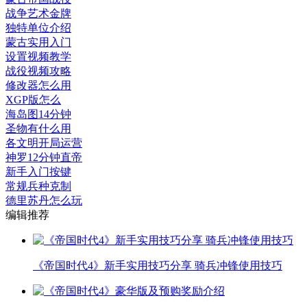
战争艺术金牌
独特单位介绍
蒙古实用入门
设置视频教学
战役视频攻略
修改器怎么用
XGP版怎么
海岛图14分钟
圣物有什么用
各文明开局运营
神罗12分钟直帝
新手入门按键
常规兵种克制
德里苏丹怎么玩
编辑推荐
《帝国时代4》新手实用技巧分享 骑兵冲锋使用技巧