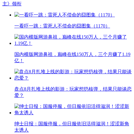
主》领衔
一看吓一跳：雷死人不偿命的囧图集（1170）
国内横版网游鼻祖，巅峰在线150万人，三个月赚了1.19
亿！
盘点8月扎堆上线的影游：玩家想扔核弹，结果只能谈恋
爱？
绅士日报：国服停服，但日服依旧活得滋润！涩涩新角
太诱人