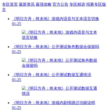
专区首页
最新资讯
最强攻略
官方公告
专区精选
招募专区版
主
《明日方舟：终末地》游戏内语音与文本语言切换
01-25
《明日方舟：终末地》公开测试角色数据会保留吗
01-25
《明日方舟：终末地》公开测试数据互通情况
01-25
《明日方舟：终末地》游戏内剧情跳过功能说明
01-25