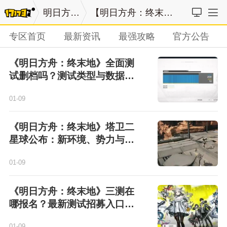
明日方舟：终末地
【明日方舟：终末地-2026】官方公告列表
专区首页
最新资讯
最强攻略
官方公告
《明日方舟：终末地》全面测
试删档吗？测试类型与数据继
承说明
01-09
《明日方舟：终末地》塔卫二
星球公布：新环境、势力与探
索目标
01-09
《明日方舟：终末地》三测在
哪报名？最新测试招募入口与
条件
01-09