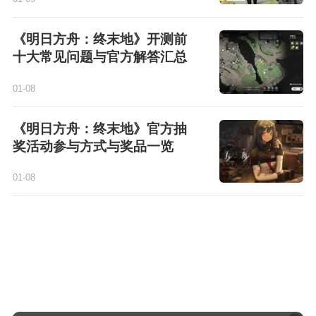
《明日方舟：终末地》开测前
十大常见问题与官方解答汇总
01-08
《明日方舟：终末地》官方抽
奖活动参与方式与奖品一览
01-08