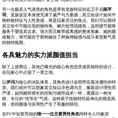
另一位极具人气潜质的角色是带有龙族特征的近卫干员
陈芊
羽
。龙族设定本身便充满了威严与力量感，其立绘设计如何平
衡种族特征与人性美感，将是玩家关注的焦点。我们可以期待
其立绘中可能出现的独特角、鳞片纹理或瞳色，这些细节都将
服务于塑造其古老、强大而又略带疏离感的整体形象。她的颜
值魅力，很可能在于那种融合了种族神秘感与战斗者坚毅气质
的独特氛围。
各具魅力的实力派颜值担当
除了上述两位，其他已曝光的核心角色也凭借其独特的设计，
在玩家心中占据了一席之地。
以
伊冯
为核心的冰队体系，其角色设计必然呼应着冰属性的特
质。我们或许可以想象其立绘以冷色调为主，服装设计理性而
严谨，如同她所擅长的控制与循环战术一样，透露出一种冷
静、专注的“优等生”气质。这种基于技能特性延伸出的视觉风
格，使得颜值与实用性产生了有趣的联结。
在PV中短暂亮相的
唯一一位主要男性角色
同样令人印象深