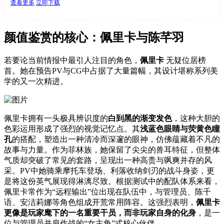
查看更多
立即下载
颜值鉴赏的核心：佩里卡与陈芊羽
若要论当前情报中最引人注目的角色，
佩里卡
无疑位居榜
首。她在预告PV与CG中占据了大量篇幅，其设计堪称系列美
学的又一次精进。
佩里卡拥有一头极具辨识度的
白到黑的渐变发色
，这种大胆的
色彩运用形成了强烈的视觉记忆点。其
浅蓝色眼睛与荧黄色瞳
孔
的搭配，塑造出一种清冷而深邃的眼神，仿佛蕴藏着不凡的
故事与力量。作为菲林族，她保留了尖尖的兽耳特征，但整体
气质却突破了常见的套路，呈现出一种高贵与飒爽并存的风
采。PV中她骑乘摩托车登场、利落收纳剑刃的战斗身姿，更
是将这份英气展现得淋漓尽致。根据测试中的配队体系来看，
佩里卡常作为“远程输出”位出现在队伍中，与管理员、陈千
语、安洁莉娜等角色组成开荒常用阵容。这强烈表明，
佩里卡
更像是玩家麾下的一名重要干员，而非玩家自身的化身
，是一
位与管理员并肩作战的“女主角”式核心伙伴。