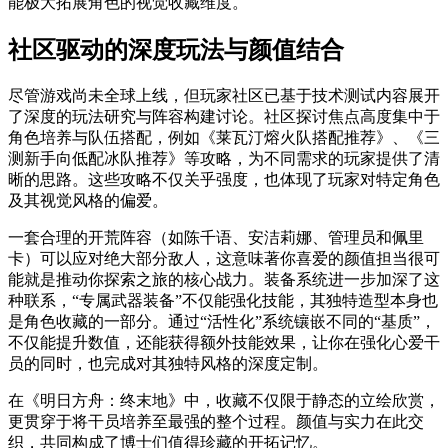
能极大拓展角色的视觉收藏维度。
社区驱动的深度玩法与颜值结合
尽管游戏尚未全球上线，但玩家社区已基于技术测试内容展开
了深度的玩法研究与阵容构建讨论。社区探讨焦点高度集中于
角色培养与队伍搭配，例如《莱瓦汀熔火队搭配推荐》、《三
测新手向低配冰队推荐》等攻略，为不同需求的玩家提供了清
晰的思路。这些攻略不仅关乎强度，也体现了玩家对特定角色
及其视觉风格的偏爱。
一套合理的开荒阵容（如陈千语、安洁莉娜、管理员和佩里
卡）可以应对绝大部分敌人，这意味著你喜爱的颜值担当很可
能就是推动你探索之旅的核心战力。装备系统进一步加深了这
种联系，“专属武器装备”不仅能强化技能，其独特造型本身也
是角色收藏的一部分。通过“活性化”系统镶嵌不同的“基质”，
不仅能提升数值，还能获得额外技能效果，让你在强化心爱干
员的同时，也完成对其独特风格的深度定制。
在《明日方舟：终末地》中，收藏不仅限于静态的立绘欣赏，
更贯穿于将干员培养至最强的整个过程。颜值与实力在此交
织，共同构成了博士们值得珍藏的开拓记忆。