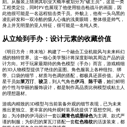
刻。从服装上猜测其职业大概率被划分为“破土员”，这是一类
工程类定位，同时PV也展现了他使用狙击枪战斗的画面，因
此他很可能是一名远程狙击类干员。外貌上，他有一头乌黑的
凌乱碎发和一双冷酷的慑人心魂的浅黄眼睛，整体很是帅气，
身上并无明显的亚人特征，很可能是一名纯人类。
从立绘到手办：设计元素的收藏价值
《明日方舟：终末地》构建了一个融合工业机能风与未来科幻
感的独特世界。这一核心美学预计将深度影响其周边产品的设
计方向。对于玩家最期待的角色模型（手办）而言，游戏精细
的3D人物模型提供了绝佳的蓝图。角色服装上各种纽扣、绑
带、口袋的细节，材质与色调的搭配，都极具还原价值。从六
星干员如
莱万汀
、
骏卫
，到人气角色
伊冯
、
陈千语
，她们鲜明
的个性与华丽的服饰设计，都是制作高品质比例模型或粘土人
的理想题材。
游戏内精致的3D模型与当前装备外观的细节表现，已为未来
推出更独立、更丰富的纯外观时装系统提供了遐想空间。例
如，为冷静的伊冯设计一套以
藏青色或墨绿色
为主调、款式严
谨的制服；为炽烈的莱瓦汀搭配一套
红色格纹
的活泼装束，都