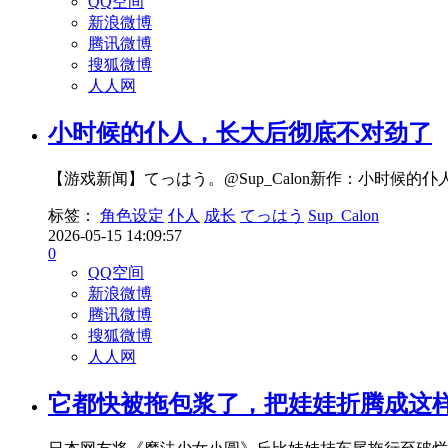
QQ空间
新浪微博
腾讯微博
搜狐微博
人人网
小时候的仆人，长大后彻底不对劲了
【游戏新闻】てっはう。@Sup_Calon新作：小时
标签：
角色设定
仆人
成长
てっはう
Sup_Calon
2026-05-15 14:09:57
0
QQ空间
新浪微博
腾讯微博
搜狐微博
人人网
它都快被拖包浆了，把娃娃折腾成这