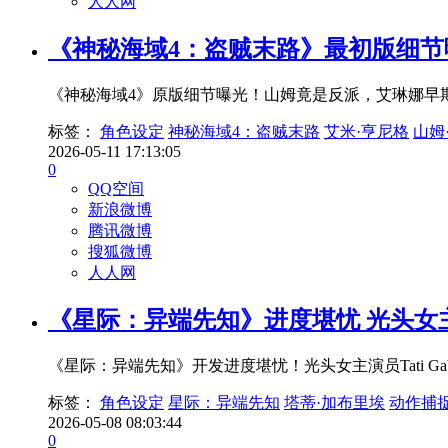
人人网
《神秘海域4：盗贼末路》最初版细
《神秘海域4》原版细节曝光！山姆竟是反派，艾琳娜早
标签：
角色设定
神秘海域4：盗贼末路
艾米·亨尼格
山姆
2026-05-11 17:13:05
0
QQ空间
新浪微博
腾讯微博
搜狐微博
人人网
《星际：异端先知》进度堪忧 光头女
《星际：异端先知》开发进度堪忧！光头女主演员Tati Gab
标签：
角色设定
星际：异端先知
塔蒂·加布里埃
动作捕
2026-05-08 08:03:44
0