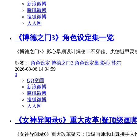
新浪微博
腾讯微博
搜狐微博
人人网
《博德之门3》角色设定集一览
《博德之门3》影心早期设计揭秘：不穿鞋、贞德链甲灵
标签：
角色设定
博德之门3
角色设定集
影心
莎尔
2026-08-06 14:04:59
0
QQ空间
新浪微博
腾讯微博
搜狐微博
人人网
《女神异闻录6》重大改革!疑顶级画
《女神异闻录6》重大改革疑云：顶级画师米山舞接手人