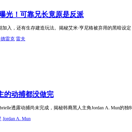
节曝光！可靠兄长竟原是反派
期加入，还有生存建造玩法。揭秘艾米·亨尼格被弃用的黑暗设
·德雷克
雷夫
主的动捕都没做完
rielle透露动捕尚未完成，揭秘韩裔黑人主角Jordan A. M
捉
Jordan A. Mun