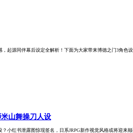
感，起源同伴幕后设定全解析！下面为大家带来博德之门3角色
师米山舞操刀人设
设？小红书泄露图惊现签名，日系JRPG新作视觉风格或将迎来