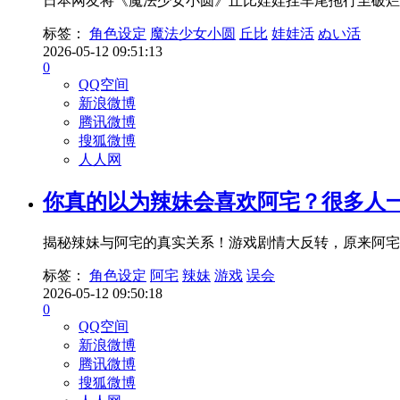
日本网友将《魔法少女小圆》丘比娃娃挂车尾拖行至破烂
标签：
角色设定
魔法少女小圆
丘比
娃娃活
ぬい活
2026-05-12 09:51:13
0
QQ空间
新浪微博
腾讯微博
搜狐微博
人人网
你真的以为辣妹会喜欢阿宅？很多人
揭秘辣妹与阿宅的真实关系！游戏剧情大反转，原来阿宅
标签：
角色设定
阿宅
辣妹
游戏
误会
2026-05-12 09:50:18
0
QQ空间
新浪微博
腾讯微博
搜狐微博