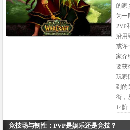
的家
为一
PV
沿用
或许
家介
要获
玩家
到的
衔，
14
竞技场与韧性：PVP是娱乐还是竞技？