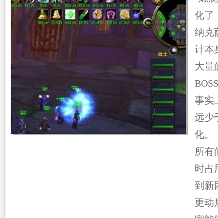
化了
纳克
计本
大量
BOS
事实
远少
化。
所有
时占
到新
更动