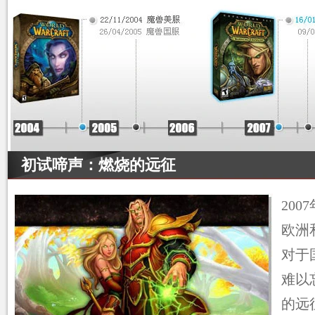
初试啼声：燃烧的远征
20
欧洲
对于
难以
的远