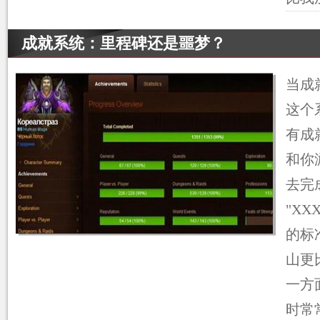
成就系统：里程碑还是噩梦？
当成
这个
有成
和你
去完
"X
的标
山更
一方
时常