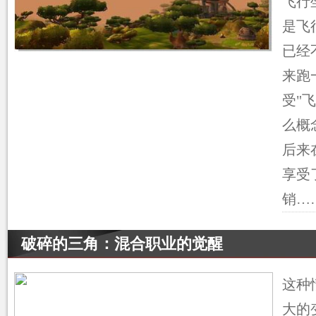
飞行
是飞
已经
来跑
受"
么概
后来
享受
销…
破碎的三角：混合职业的觉醒
这种
大的