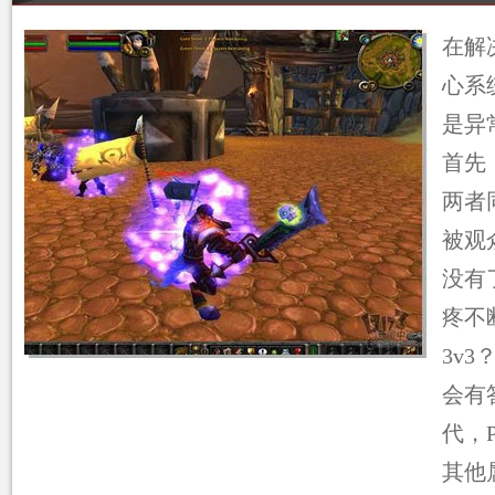
在解
心系
是异
首先
两者
被观
没有
疼不
3v
会有
代，
其他