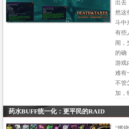
出去
然这
斗中
有些
闹，
的确
游戏
难有
不管
加，
药水BUFF统一化：更平民的RAID
"燃