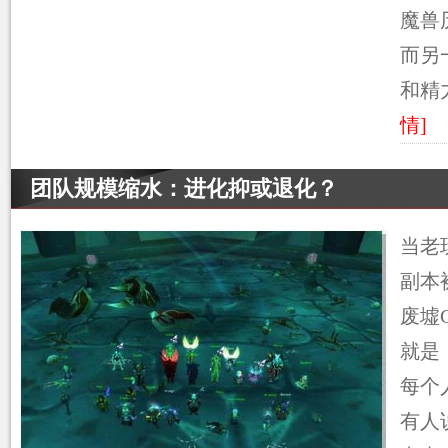
魔兽
而另
和精
情]
团队规模缩水：进化抑或退化？
当老
副本
废墟
就是
每个
有人