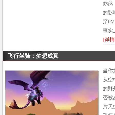
亦然
的影
穿P
事实
[详情
飞行坐骑：梦想成真
当你
从空
的野
否被
片天