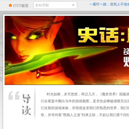
回忆录:小学时山寨小霸王
17173首页
精确到0.1毫秒？《天神
《暗黑3》格里德的领域：
时光如梭，岁月悠悠，再过几天，《魔兽世界》国服
们从硬盘中翻出当年的游戏截图，是否也会唏嘘感慨无论
们全新的游戏体验，并彻底改变我们所熟悉的世界，我们
歌，并等待着"熊猫人之迷"到来之际，不妨让我们逐个回