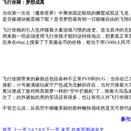
飞行坐骑：梦想成真
当你第一次在《魔兽世界》中乘坐固定航线的狮鹫或双足飞龙
是否被感动被震撼了呢？是否梦想着有朝一日能够自由的飞翔
飞行坐骑的引入也伴随着大量游戏习惯的改变。首当其冲的无
用来跑一些必须使用飞行坐骑才能到达特殊地点，想要真正享受
后来在ebay上搜索了下美服金币的价格，相当于用15000
飞行坐骑带来的麻烦还包括各种不正常PVP和BUG：当你在
身影；小号被满级玩家守尸也成为无解的存在，当对方骑着大
奥法便成了敌对阵营噩梦一样的“空中拦截机”了，骑着大鸟迅
次了；此外诸如此类的笑话还有很多，也让有些人对飞行坐骑
不管怎么说，从高空中俯瞰美丽的那种畅快感依然是无可替代
参与
首页
上一页
5
6
7
8
9
下一页
末页
在本页阅读全文