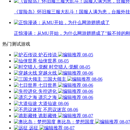
《冒险岛》怀旧服三服大乱斗！国服人满为患，台服外挂
正惊漫谈：从MU开始，为什么网游翅膀成了"躲不掉的刚
热门测试游戏
炉石传说
08-05
仙侠世界
08-05
时空猎人·觉醒
08-05
穿越火线
08-06
三国大领主
08-06
七日世界
08-06
失控进化
08-06
遗忘之海
08-06
大道仙途
08-06
不思议迷宫
08-06
诡影藏锋
08-07
奥比岛：梦想国度
08-0
远征
08-07