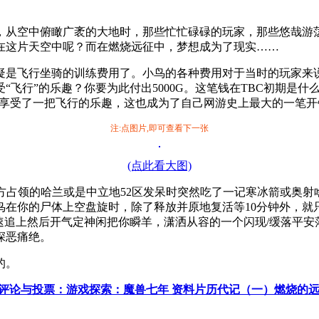
，从空中俯瞰广袤的大地时，那些忙忙碌碌的玩家，那些悠哉游
在这片天空中呢？而在燃烧远征中，梦想成为了现实……
疑是飞行坐骑的训练费用了。小鸟的各种费用对于当时的玩家来说
“飞行”的乐趣？你要为此付出5000G。这笔钱在TBC初期是
人民币享受了一把飞行的乐趣，这也成为了自己网游史上最大的一笔
注:点图片,即可查看下一张
(点此看大图)
己方占领的哈兰或是中立地52区发呆时突然吃了一记寒冰箭或奥
鸟在你的尸体上空盘旋时，除了释放并原地复活等10分钟外，就
速追上然后开气定神闲把你瞬羊，潇洒从容的一个闪现/缓落平
深恶痛绝。
的。
评论与投票：游戏探索：魔兽七年 资料片历代记（一）燃烧的远