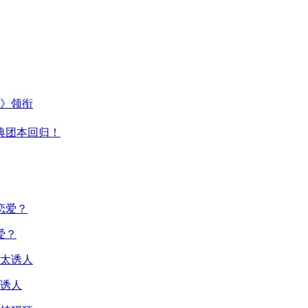
主》领衔
典团本回归！
爱？
诱人