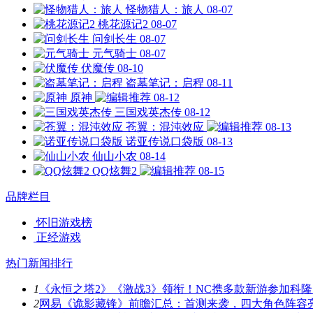
怪物猎人：旅人
08-07
桃花源记2
08-07
问剑长生
08-07
元气骑士
08-07
伏魔传
08-10
盗墓笔记：启程
08-11
原神
08-12
三国戏英杰传
08-12
苍翼：混沌效应
08-13
诺亚传说口袋版
08-13
仙山小农
08-14
QQ炫舞2
08-15
品牌栏目
怀旧游戏榜
正经游戏
热门新闻排行
1
《永恒之塔2》《激战3》领衔！NC携多款新游参加科隆
2
网易《诡影藏锋》前瞻汇总：首测来袭，四大角色阵容