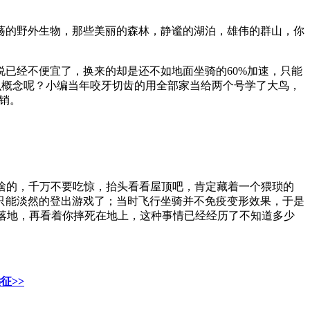
荡的野外生物，那些美丽的森林，静谧的湖泊，雄伟的群山，你
已经不便宜了，换来的却是还不如地面坐骑的60%加速，只能
什么概念呢？小编当年咬牙切齿的用全部家当给两个号学了大鸟，
开销。
射啥的，千万不要吃惊，抬头看看屋顶吧，肯定藏着一个猥琐的
只能淡然的登出游戏了；当时飞行坐骑并不免疫变形效果，于是
安落地，再看着你摔死在地上，这种事情已经经历了不知道多少
征>>