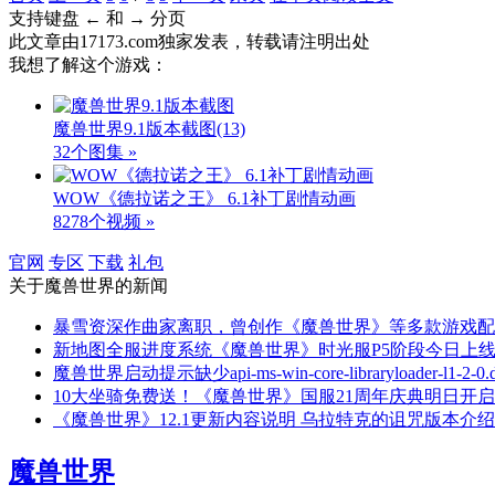
支持键盘 ← 和 → 分页
此文章由17173.com独家发表，转载请注明出处
我想了解这个游戏：
魔兽世界9.1版本截图
(13)
32个图集 »
WOW《德拉诺之王》 6.1补丁剧情动画
8278个视频 »
官网
专区
下载
礼包
关于
魔兽世界
的新闻
暴雪资深作曲家离职，曾创作《魔兽世界》等多款游戏配
新地图全服进度系统《魔兽世界》时光服P5阶段今日上
魔兽世界启动提示缺少api-ms-win-core-libraryloader-l1
10大坐骑免费送！《魔兽世界》国服21周年庆典明日开启
《魔兽世界》12.1更新内容说明 乌拉特克的诅咒版本介绍
魔兽世界