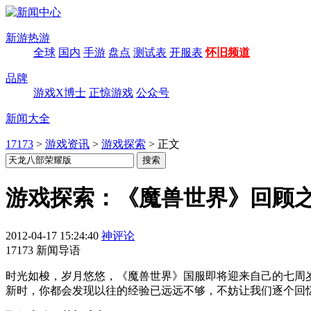
新游热游
全球
国内
手游
盘点
测试表
开服表
怀旧频道
品牌
游戏X博士
正惊游戏
公众号
新闻大全
17173
>
游戏资讯
>
游戏探索
>
正文
游戏探索：《魔兽世界》回顾
2012-04-17 15:24:40
神评论
17173 新闻导语
时光如梭，岁月悠悠，《魔兽世界》国服即将迎来自己的七周岁
新时，你都会发现以往的经验已远远不够，不妨让我们逐个回