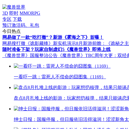
3D
即时
MMORPG
专区
下载
预订激活码、礼包
今日热点
网易做了一款“吃打撤”？新游《雾海之下》首曝！
网易搜打撤《诡影藏锋》新实机演示
8月新游前瞻：《诡秘之
随时准备下架？玩家自制虚幻5《魔兽世界》即将上线
《魔兽世界》国服整治公告
《魔兽世界》TBC周年大更：双经
一看吓一跳：雷死人不偿命的囧图集（1169）
盘点8月扎堆上线的影游：玩家想扔核弹，结果只能谈恋
绅士日报：国服停服，但日服依旧活得滋润！涩涩新角太