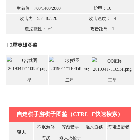
生命值：700/1400/2800
护甲：10
攻击力：55/110/220
攻击速度：1.4
魔法抗性：0%
攻击距离：1
1-3星英雄图鉴
一星
二星
三星
自走棋手游棋子图鉴（CTRL+F快速搜索）
不眠游侠
碎颅猎手
逐风游侠
海啸追猎者
猎人
海妖
矮人火枪手