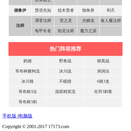
赤斧酋长
慧语先知
扭木贤者
独角兽
利爪
德鲁伊
凋零法师
雷之灵
光鳞龙
食人魔法师
法师
龟甲长老
焰灵法师
魔力之源
热门阵容推荐
奶德
野兽战
精英战
哥布林赌狗流
冰川战
洞洞法
冰川骑
不眠猎
6骑3龙
哥布林3法
混搭精英流
光羽3刺客
哥布林3刺
手机版
|
电脑版
Copyright © 2001-2017 17173.com