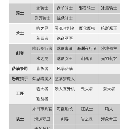
龙骑士
盘羊骑士
邪灵骑士
冰霜骑士
骑士
灵刃骑士
炼狱骑士
暗之灵
灵魂收割者
魔化魔虫
暗影魔王
术士
萃毒者
绝命巫医
幽影夜行者
魅影毒液
海渊夜行者
沙地领主
刺客
水之灵
魅影女王
刺魂者
光羽刺客
背叛者
风暴萨满
萨满祭司
禁忌猎魔人
堕落猎魔人
恶魔猎手
霸天者
矮人直升机
毁灭者
轰天者
工匠
割裂者
末日审判官
海盗船长
狂战士
狼人
海渊守卫
剑客
岩之灵
海象拳王
战士