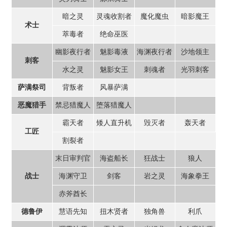
暗之灵
灵魂收割者
魔化魔虫
暗影魔王
术士
萃毒者
绝命巫医
幽影夜行者
魅影毒液
海渊夜行者
沙地领主
刺客
水之灵
魅影女王
刺魂者
光羽刺客
背叛者
风暴萨满
萨满祭司
禁忌猎魔人
堕落猎魔人
恶魔猎手
霸天者
矮人直升机
毁灭者
轰天者
工匠
割裂者
末日审判官
海盗船长
狂战士
狼人
海渊守卫
剑客
岩之灵
海象拳王
战士
赤斧酋长
慧语先知
扭木贤者
独角兽
利爪
德鲁伊