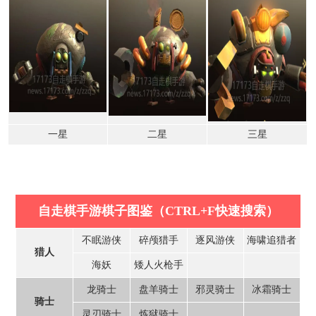
一星
二星
三星
自走棋手游棋子图鉴（CTRL+F快速搜索）
不眠游侠
碎颅猎手
逐风游侠
海啸追猎者
猎人
海妖
矮人火枪手
龙骑士
盘羊骑士
邪灵骑士
冰霜骑士
骑士
灵刃骑士
炼狱骑士