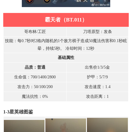
霸天者（BT.011）
哥布林/工匠
刀塔原型：发条
技能：每0.7秒对2格内随机的1个敌方棋子造成50魔法伤害和0.1秒眩
晕，持续5秒。 冷却时间：12秒
基础属性
品质：普通
出售价1/3/5金
生命值：700/1400/2800
护甲：5/7/9
攻击力：50/100/200
攻击速度：1.4
魔法抗性：0%
攻击距离：1
1-3星英雄图鉴