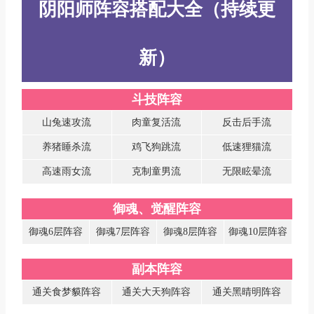
阴阳师阵容搭配大全（持续更
新）
斗技阵容
山兔速攻流
肉童复活流
反击后手流
养猪睡杀流
鸡飞狗跳流
低速狸猫流
高速雨女流
克制童男流
无限眩晕流
御魂、觉醒阵容
御魂6层阵容
御魂7层阵容
御魂8层阵容
御魂10层阵容
副本阵容
通关食梦貘阵容
通关大天狗阵容
通关黑晴明阵容