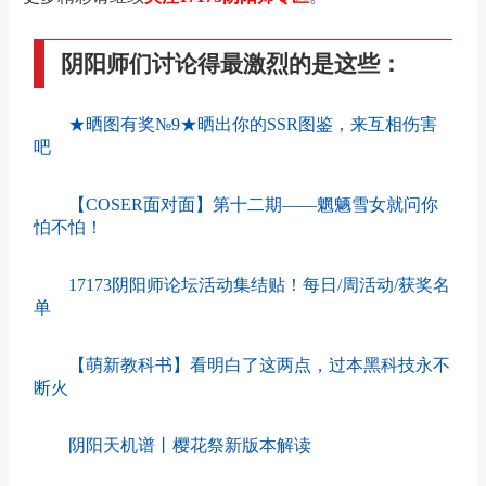
阴阳师们讨论得最激烈的是这些：
★晒图有奖№9★晒出你的SSR图鉴，来互相伤害
吧
【COSER面对面】第十二期——魍魉雪女就问你
怕不怕！
17173阴阳师论坛活动集结贴！每日/周活动/获奖名
单
【萌新教科书】看明白了这两点，过本黑科技永不
断火
阴阳天机谱丨樱花祭新版本解读