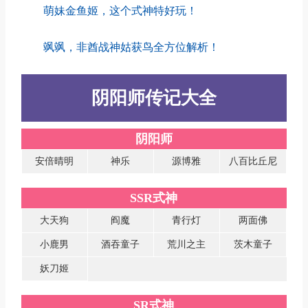
萌妹金鱼姬，这个式神特好玩！
飒飒，非酋战神姑获鸟全方位解析！
阴阳师传记大全
阴阳师
安倍晴明
神乐
源博雅
八百比丘尼
SSR式神
大天狗
阎魔
青行灯
两面佛
小鹿男
酒吞童子
荒川之主
茨木童子
妖刀姬
SR式神