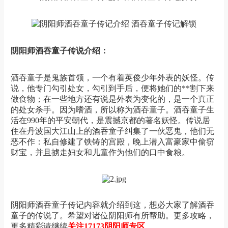
阴阳师酒吞童子传说介绍：
酒吞童子是鬼族首领，一个有着英俊少年外表的妖怪。传
说，他专门勾引处女，勾引到手后，便将她们的**割下来
做食物；在一些地方还有说是外表为变化的，是一个真正
的处女杀手。因为嗜酒，所以称为酒吞童子。酒吞童子生
活在990年的平安朝代，是震撼京都的著名妖怪。传说居
住在丹波国大江山上的酒吞童子纠集了一伙恶鬼，他们无
恶不作：私自修建了铁铸的宫殿，晚上潜入富豪家中偷窃
财宝，并且掳走妇女和儿童作为他们的口中食粮。
阴阳师酒吞童子传记内容就介绍到这，想必大家了解酒吞
童子的传说了。希望对诸位阴阳师有所帮助。更多攻略，
更多精彩请继续
关注17173阴阳师专区
。