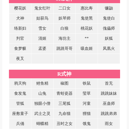
樱花妖
鬼女红叶
二口女
惠比寿
镰鼬
犬神
姑获鸟
妖琴师
鬼使黑
鬼使白
络新妇
雪女
白狼
桃花妖
傀儡师
判官
清姬
海坊主
**
妖狐
食梦貘
孟婆
跳跳哥哥
吸血姬
凤凰火
夜叉
R式神
鸦天狗
鲤鱼精
椒图
铁鼠
首无
食发鬼
山兔
青蛙瓷器
莹草
跳跳妹妹
管狐
独眼小僧
三尾狐
河童
巫蛊师
座敷童子
武士之灵
九命猫
狸猫
跳跳弟弟
兵俑
蝴蝶精
丑时之女
饿鬼
雨女