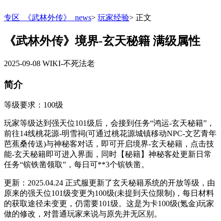
专区_《武林外传》_news
>
玩家经验
>
正文
《武林外传》境界-玄天秘籍 满级属性
2025-09-08
WIKI-不死法老
简介
等级要求：100级
玩家等级达到强天位101级后，会接到任务“鸿运-玄天秘籍”，
前往14线桃花源-明雪祠(可通过桃花源城镇移动NPC-文艺青年
芭蕉桑传送)与神秘客对话，即可开启境界-玄天秘籍，点击技
能-玄天秘籍即可进入界面，同时【秘籍】神秘客处更新日常
任务“镔铁凿领取”，每日可**3个镔铁凿。
更新：2025.04.24 正式服更新了玄天秘籍系统的开放等级，由
原来的强天位101级变更为100级(未提到天位限制)，每日材料
的获取途径未变更，仍需要101级。这是为卡100级(氪金)玩家
做的修改，对普通玩家来说与原先并无区别。