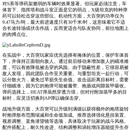
对S系等弹药架脆弱的车辆时效果显著。但玩家必须注意，车
体首下、指挥塔和战斗室正面是它的弱点，X级坦克的特种弹
药可以轻松击穿这些部位。机动性方面，大百突的功率仅为
9.47马力/吨，最大前进速度只有30千米/时，这意味着它不适
合长途转场或伏击作战，反而更适合与队友协同，前往地图上
的肉搏点位。
在实战中，大百突玩家应优先选择有掩体的位置，保护车体首
下，并保持正面朝向敌人。通过前后移动来增加敌人的瞄准难
度，可以有效降低被击穿的风险。由于隐蔽性差，它很容易被
敌人发现，因此团队合作至关重要。与重型坦克一起行动，可
以分散火力，避免过早损失生命值。攻击远距离目标时，需要
仔细瞄准，因为它的炮弹可能被履带、炮盾或间隙装甲吸收。
弹药选择上，HEAT弹虽然穿透力强，但对付附加装甲多的目
标时，应灵活切换到AP弹以确保击穿。
战地升级方面，大百突可以升级到满级以获得额外的炮塔旋转
时炮弹散布范围缩减和生命值加成。推荐选择强化悬挂装置、
视差调整、直角潜望镜等选项，具体取决于玩家的战斗风格。
配件搭配上，耐久性改进、结构调整和涡轮增压器能提升生存