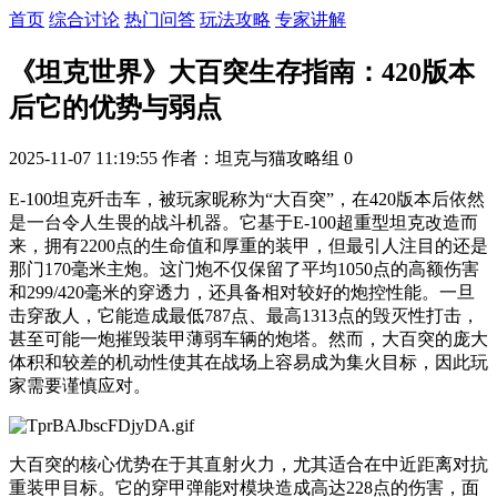
首页
综合讨论
热门问答
玩法攻略
专家讲解
《坦克世界》大百突生存指南：420版本
后它的优势与弱点
2025-11-07 11:19:55
作者：坦克与猫攻略组
0
E-100坦克歼击车，被玩家昵称为“大百突”，在420版本后依然
是一台令人生畏的战斗机器。它基于E-100超重型坦克改造而
来，拥有2200点的生命值和厚重的装甲，但最引人注目的还是
那门170毫米主炮。这门炮不仅保留了平均1050点的高额伤害
和299/420毫米的穿透力，还具备相对较好的炮控性能。一旦
击穿敌人，它能造成最低787点、最高1313点的毁灭性打击，
甚至可能一炮摧毁装甲薄弱车辆的炮塔。然而，大百突的庞大
体积和较差的机动性使其在战场上容易成为集火目标，因此玩
家需要谨慎应对。
大百突的核心优势在于其直射火力，尤其适合在中近距离对抗
重装甲目标。它的穿甲弹能对模块造成高达228点的伤害，面