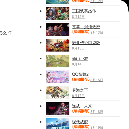
8月12日
三国戏英杰传
8月12日
苍翼：混沌效应
8月13日
怎么打
诺亚传说口袋版
8月13日
仙山小农
8月14日
QQ炫舞2
8月15日
雾海之下
8月17日
逆战：未来
8月18日
现代战舰
8月19日