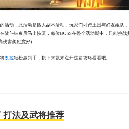
17周年庆典 争霸赛大区火
一看吓一跳
爆开启
的囧图集（11
的活动，此活动是四人副本活动，玩家们可跨王国与好友组队，
在战斗结束后马上恢复，每位BOSS在整个活动期中，只能挑战
高伤害奖励愈好)
将
凯拉
轻松赢到手，接下来就来点开这篇攻略看看吧。
 打法及武将推荐