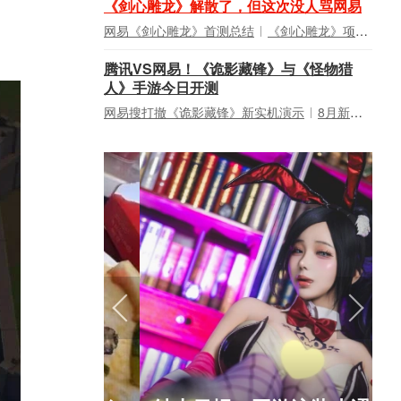
《剑心雕龙》解散了，但这次没人骂网易
网易《剑心雕龙》首测总结
《剑心雕龙》项目宣布解散
腾讯VS网易！《诡影藏锋》与《怪物猎
人》手游今日开测
网易搜打撤《诡影藏锋》新实机演示
8月新游前瞻：《诡秘之主》领衔