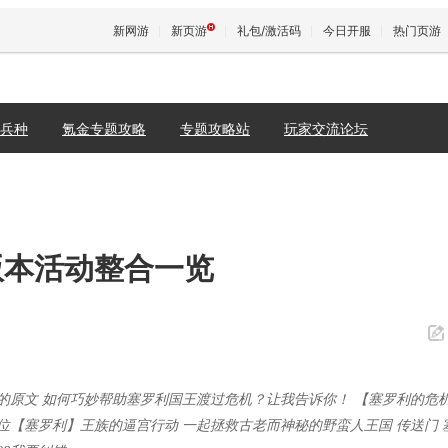
新网游
新页游
礼包/激活码
今日开服
热门页游
兵种
氪金专题攻略
专题攻略站
玩家交流论坛
魔兽
天堂
王权与
版本活动整合一览
的原文 如何巧妙帮助塞罗利国王渡过危机？让我告诉你！ 【塞罗利的危
位【塞罗利】王族的逼宫行动 一起拯救古老而神秘的野蛮人王国 传送门 