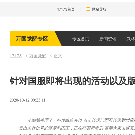
17173首页
网站导航
万国觉醒专区
专区首页
新闻资讯
武将
17173
万国觉醒
正文
针对国服即将出现的活动以及
2020-10-12 09:23:11
小编我整理了一些攻略给各位 点击传送门即可传送到对应
发出求救信号的塞罗利国王，正在征召勇者们 寄望大家击退五