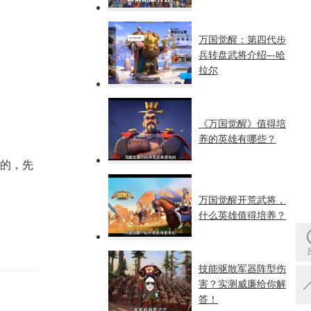
万国觉醒：第四代步
兵转盘武将介绍–-哈
拉尔
《万国觉醒》值得培
养的英雄有哪些？
的，先
万国觉醒开荒武将，
什么英雄值得培养？
技能驱散军器阵型伤
害？实测威廉给你解
答！