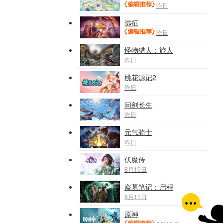
昨日
远征
昨日
怪物猎人：旅人
昨日
桃花源记2
昨日
问剑长生
昨日
元气骑士
昨日
伏魔传
8月10日
盗墓笔记：启程
8月11日
原神