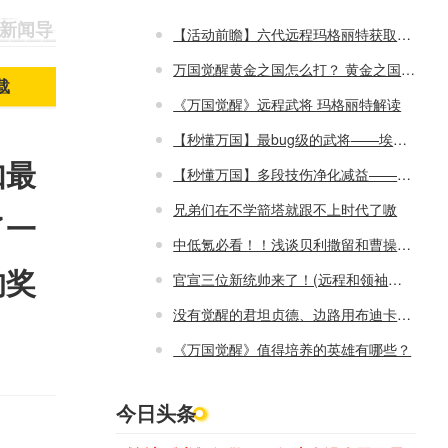
3 新闻导
【活动前瞻】六代远程玛格丽特获取指南来咯~
万国觉醒黄金之国怎么打？ 黄金之国攻略2023
载
《万国觉醒》远程武将 玛格丽特解读
【秒懂万国】最bug级的武将——埃塞儿
如最
【秒懂万国】多段技伤净化减益——楠木正成
兄弟们在不学箭塔就跟不上时代了嗷
了一
中低氪必看！！浅谈贝利撒留和曹操的培养方向
的奖
官宣三位新统帅来了！(远程和领袖一次性推出)
没有觉醒的君坦贞德、边路用布迪卡照样第一！！
《万国觉醒》值得培养的英雄有哪些？
今日头条