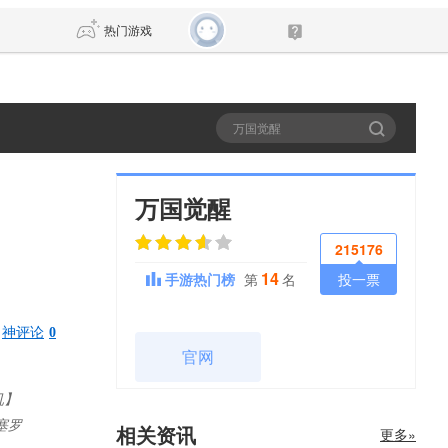
热门游戏
DNF
传奇4
剑网3旗舰版
新天龙八部
万国觉醒
215176
自由
诛仙世界
仙剑世界
14
手游热门榜
第
名
投一票
神评论
0
官网
机】
塞罗
相关资讯
更多»