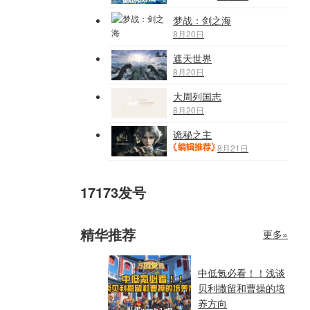
梦战：剑之海
8月20日
遮天世界
8月20日
大周列国志
8月20日
诡秘之主
8月21日
17173发号
精华推荐
更多»
中低氪必看！！浅谈
贝利撒留和曹操的培
养方向