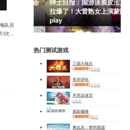
绅士日报：国游泳装皮涩度
：雷死人不偿命
拉爆了！大雷熟女上演蒙眼
71）
play
每队员
共3次，
热门测试游戏
三国大领主
2天前
失控进化
2天前
不思议迷宫
2天前
诡影藏锋
昨日
奥比岛：梦想国度