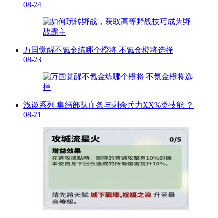
08-24
万国觉醒不氪金练哪个橙将 不氪金橙将选择
08-23
浅谈系列-集结部队血条与剩余兵力XX%类技能 ？
08-21