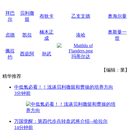
拜巴
贝利撒
布狄卡
乙支文德
奥海尔曼
尔
留
楠木正
奥斯曼一
贞德
凯拉
洛哈
成
世
佩拉
西庇阿
孙武
玛蒂尔达
约
【编辑：業】
精华推荐
中低氪必看！！浅谈贝利撒留和曹操的培养方向
3分钟前
万国觉醒：第四代步兵转盘武将介绍–-哈拉尔
14分钟前