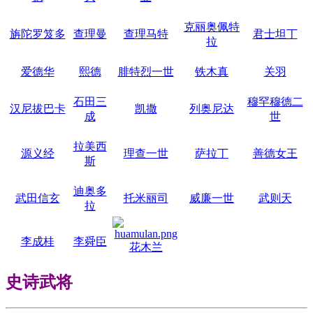
克丽奥佩特
旃陀罗笈多
查理曼
查理马特
君士坦丁
拉
爱德华
熙德
腓特烈一世
铁木真
关羽
石田三
穆罕穆德二
汉尼拔巴卡
凯撒
列奥尼达
成
世
拉美西
源义经
理查一世
萨拉丁
善德女王
斯
迪奥多
武田信玄
托米丽司
威廉一世
武则天
拉
李成桂
李舜臣
花木兰
史诗武将