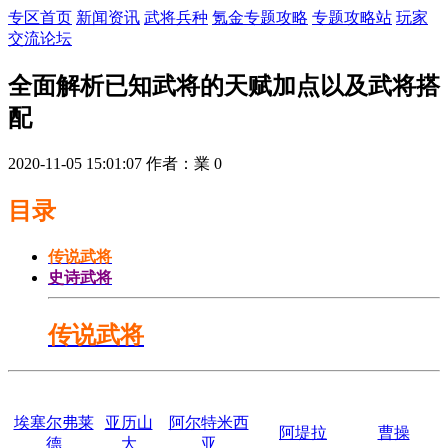
专区首页
新闻资讯
武将兵种
氪金专题攻略
专题攻略站
玩家
交流论坛
全面解析已知武将的天赋加点以及武将搭
配
2020-11-05 15:01:07
作者：業
0
目录
传说武将
史诗武将
传说武将
埃塞尔弗莱
亚历山
阿尔特米西
阿堤拉
曹操
德
大
亚