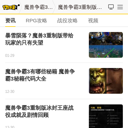
魔兽争霸3重制版
魔兽争霸3重制版最新资讯
资讯
RPG攻略
战役攻略
视频
暴雪陨落？魔兽3重制版带给
玩家的只有失望
01-29
魔兽争霸3有哪些秘籍 魔兽争
霸3秘籍代码大全
12-30
魔兽争霸3重制版冰封王座战
役成就及剧情回顾
12-30