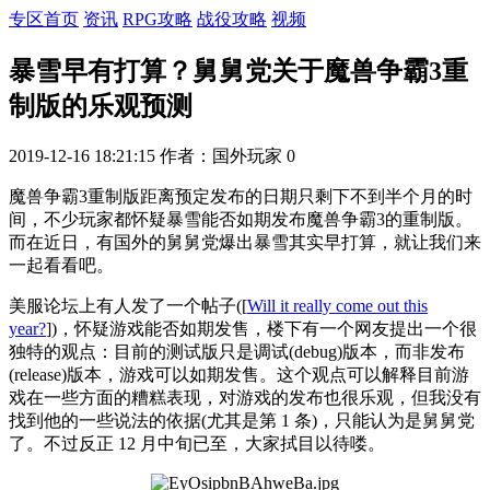
专区首页
资讯
RPG攻略
战役攻略
视频
暴雪早有打算？舅舅党关于魔兽争霸3重
制版的乐观预测
2019-12-16 18:21:15
作者：国外玩家
0
魔兽争霸3重制版距离预定发布的日期只剩下不到半个月的时
间，不少玩家都怀疑暴雪能否如期发布魔兽争霸3的重制版。
而在近日，有国外的舅舅党爆出暴雪其实早打算，就让我们来
一起看看吧。
美服论坛上有人发了一个帖子(
[
Will it really come out this
year?
]
)，怀疑游戏能否如期发售，楼下有一个网友提出一个很
独特的观点：目前的测试版只是调试(debug)版本，而非发布
(release)版本，游戏可以如期发售。这个观点可以解释目前游
戏在一些方面的糟糕表现，对游戏的发布也很乐观，但我没有
找到他的一些说法的依据(尤其是第 1 条)，只能认为是舅舅党
了。不过反正 12 月中旬已至，大家拭目以待喽。