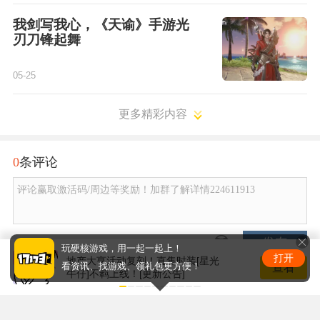
我剑写我心，《天谕》手游光
刃刀锋起舞
05-25
更多精彩内容
0
条评论
评论赢取激活码/周边等奖励！加群了解详情224611913
发布
玩硬核游戏，用一起一起上！
打开
地产大亨活动复刻！直售时装[星光
查看
看资讯、找游戏、领礼包更方便！
牛仔]不羁上线！[更新公告]