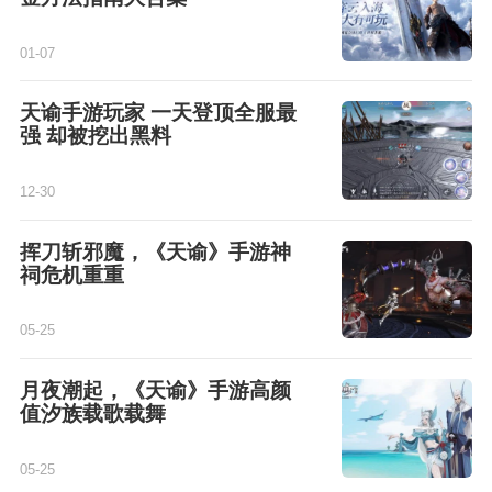
01-07
天谕手游玩家 一天登顶全服最
强 却被挖出黑料
12-30
挥刀斩邪魔，《天谕》手游神
祠危机重重
05-25
月夜潮起，《天谕》手游高颜
值汐族载歌载舞
05-25