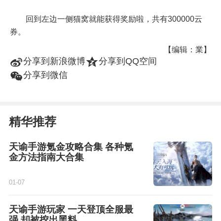
回到左边一侧猫窝就能获得奖励啦，共有300000云
券。
【编辑：業】
t
z
分享到新浪微博
分享到QQ空间
w
分享到微信
精华推荐
天谕手游氪金攻略合集 各种氪
金方法指南大合集
01-07
天谕手游玩家 一天登顶全服最
强 却被挖出黑料