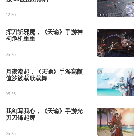
12-30
挥刀斩邪魔，《天谕》手游神
祠危机重重
05-25
月夜潮起，《天谕》手游高颜
值汐族载歌载舞
05-25
我剑写我心，《天谕》手游光
刃刀锋起舞
05-25