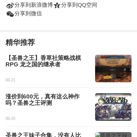
t
z
分享到新浪微博
分享到QQ空间
w
分享到微信
精华推荐
【圣兽之王】香草社策略战棋
RPG 龙之国的继承者
06-21
涨价到600元，真有这么神作
吗？圣兽之王评测
06-20
圣兽之王妹子合集，没有人比