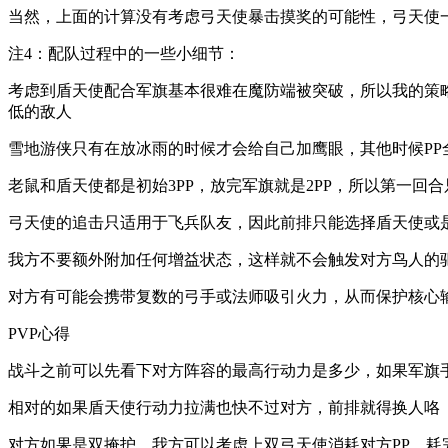
当然，上面的计算没有考虑弓天使暴击摸奖的可能性，弓天使
注4：配队过程中的一些小细节：
考虑到盾天使配合军旗基本很难在魔防端被突破，所以我的策略
低的敌人
雪地游侠只有在放冰雨的时候才会给自己加鹰眼，其他时候PP
老鼠和盾天使都是初始3PP，放完军旗就是2PP，所以第一回合
弓天使的追击只适用于飞兵队友，因此前排只能选择盾天使或
我方不要额外附加任何增益状态，这样就不会触发对方鸟人的
对方有可能会携带复数的弓手或法师吸引火力，从而保护核心
PVP心得
战斗之前可以先看下对方阵容的最高行动力是多少，如果军旗手
相对的如果盾天使行动力拉满也快不过对方，前排就得换人咯
对方如果是双掩护，我方可以考虑上双弓天使消耗对方PP，耗