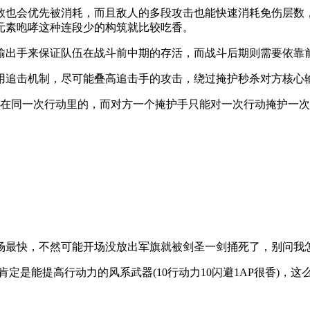
数也会优先被消耗，而且敌人的多段攻击也能快速消耗免伤层数
元素咆哮这种连段少的构筑就比较吃香。
输出手来保证队伍在战斗前中期的存活，而战斗后期则需要依靠
用追击机制，尽可能叠高追击手的攻击，绕过掩护秒杀对方核心
算在同一次行动里的，而对方一个掩护手只能对一次行动掩护一
场最快，不然可能开场没放出军旗就被剑圣一剑捅死了，别问我
肯定是能提高行动力的风系武器(10行动力10闪避1AP很香)，