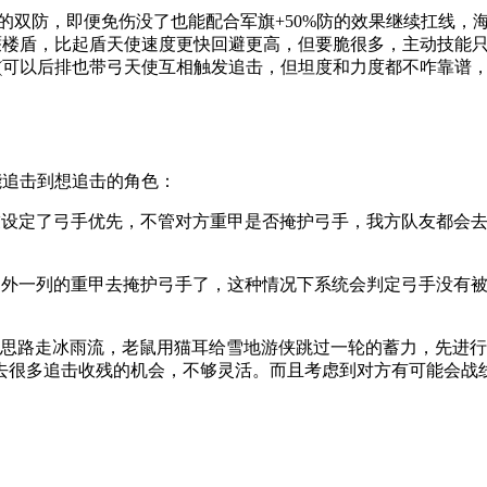
的双防，即便免伤没了也能配合军旗+50%防的效果继续扛线，
蜃楼盾，比起盾天使速度更快回避更高，但要脆很多，主动技能只
(可以后排也带弓天使互相触发追击，但坦度和力度都不咋靠谱，优
能追击到想追击的角色：
友设定了弓手优先，不管对方重甲是否掩护弓手，我方队友都会
另外一列的重甲去掩护弓手了，这种情况下系统会判定弓手没有
换思路走冰雨流，老鼠用猫耳给雪地游侠跳过一轮的蓄力，先进
去很多追击收残的机会，不够灵活。而且考虑到对方有可能会战