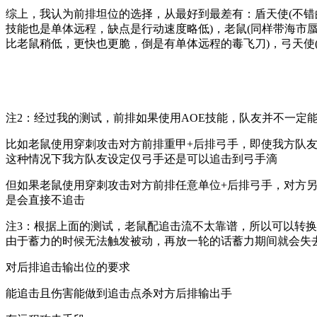
综上，我认为前排坦位的选择，从最好到最差有：盾天使(不错
技能也是单体远程，缺点是行动速度略低)，老鼠(同样带海市
比老鼠稍低，更快也更脆，倒是有单体远程的毒飞刀)，弓天使
注2：经过我的测试，前排如果使用AOE技能，队友并不一定
比如老鼠使用穿刺攻击对方前排重甲+后排弓手，即使我方队
这种情况下我方队友设定仅弓手还是可以追击到弓手滴
但如果老鼠使用穿刺攻击对方前排任意单位+后排弓手，对方
是会直接不追击
注3：根据上面的测试，老鼠配追击流不太靠谱，所以可以转
由于蓄力的时候无法触发被动，再放一轮的话蓄力期间就会失
对后排追击输出位的要求
能追击且伤害能做到追击点杀对方后排输出手