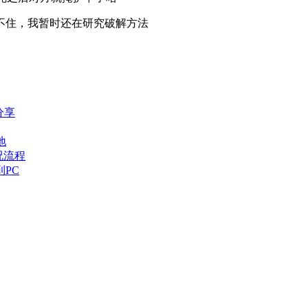
不住，我暂时还在研究破解方法
分享
地
况流程
到PC