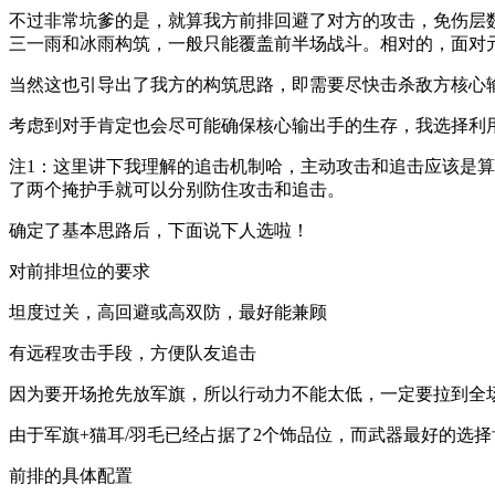
不过非常坑爹的是，就算我方前排回避了对方的攻击，免伤层
三一雨和冰雨构筑，一般只能覆盖前半场战斗。相对的，面对
当然这也引导出了我方的构筑思路，即需要尽快击杀敌方核心
考虑到对手肯定也会尽可能确保核心输出手的生存，我选择利
注1：这里讲下我理解的追击机制哈，主动攻击和追击应该是
了两个掩护手就可以分别防住攻击和追击。
确定了基本思路后，下面说下人选啦！
对前排坦位的要求
坦度过关，高回避或高双防，最好能兼顾
有远程攻击手段，方便队友追击
因为要开场抢先放军旗，所以行动力不能太低，一定要拉到全
由于军旗+猫耳/羽毛已经占据了2个饰品位，而武器最好的选择
前排的具体配置