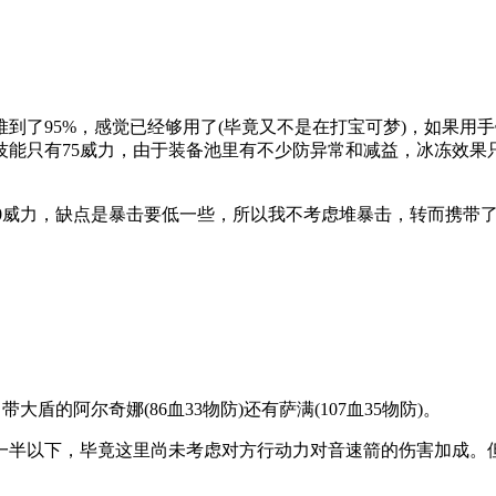
到了95%，感觉已经够用了(毕竟又不是在打宝可梦)，如果用手
技能只有75威力，由于装备池里有不少防异常和减益，冰冻效果
00威力，缺点是暴击要低一些，所以我不考虑堆暴击，转而携带
盾的阿尔奇娜(86血33物防)还有萨满(107血35物防)。
一半以下，毕竟这里尚未考虑对方行动力对音速箭的伤害加成。
。