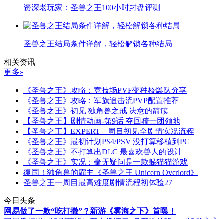
资深老玩家：圣兽之王100小时封盘评测
圣兽之王结局条件详解，轻松解锁各种结局
相关资讯
更多»
《圣兽之王》攻略：竞技场PVP变种核爆队分享
《圣兽之王》攻略：军旗追击流PVP配置推荐
《圣兽之王》初见 独角兽之戒 决意的箭簇
【圣兽之王】剧情动画-第9话 夺回骑士团领地
【圣兽之王】EXPERT一周目初见全剧情实况流程
《圣兽之王》最初计划PS4/PSV 没打算移植到PC
《圣兽之王》不打算出DLC 最喜欢兽人的设计
《圣兽之王》实况：毫无疑问是一款躲猫猫游戏
復国！独角兽的霸主《圣兽之王 Unicorn Overlord》
圣兽之王一周目最高难度剧情流程初体验27
今日头条
网易做了一款“吃打撤”？新游《雾海之下》首曝！