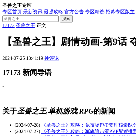
圣兽之王专区
专区首页
最新资讯
最强攻略
官方公告
专区精选
招募专区版主
搜索
17173
圣兽之王
正文
【圣兽之王】剧情动画-第9话 
2024-07-25 13:41:19
神评论
17173 新闻导语
-
关于
圣兽之王,单机游戏,RPG
的新闻
(2024-07-28)
《圣兽之王》攻略：竞技场PVP变种核爆队
(2024-07-27)
《圣兽之王》攻略：军旗追击流PVP配置推