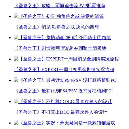
《圣兽之王》攻略：军旗追击流PVP配置推荐
《圣兽之王》初见 独角兽之戒 决意的箭簇
【圣兽之王】剧情动画-第9话 夺回骑士团领地
【圣兽之王】EXPERT一周目初见全剧情实况流程
《圣兽之王》最初计划PS4/PSV 没打算移植到PC
《圣兽之王》不打算出DLC 最喜欢兽人的设计