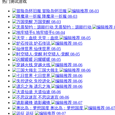
热门测试游戏
冒险岛怀旧服
08-03
降魔录一折服
08-03
万国觉醒
08-03
无畏契约：源能行动
地牢猎手6
08-04
天堂：血统
08-05
炉石传说
08-05
仙侠世界
08-05
时空猎人·觉醒
08-05
闪耀暖暖
08-05
穿越火线
08-06
三国大领主
08-06
七日世界
08-06
失控进化
08-06
遗忘之海
08-06
大道仙途
08-06
不思议迷宫
08-06
诡影藏锋
08-07
奥比岛：梦想国度
08-0
远征
08-07