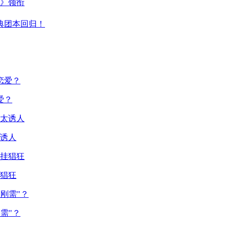
主》领衔
典团本回归！
爱？
诱人
猖狂
需"？