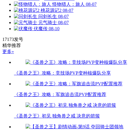
怪物猎人：旅人
08-07
桃花源记2
08-07
问剑长生
08-07
元气骑士
08-07
伏魔传
08-10
17173发号
精华推荐
更多»
《圣兽之王》攻略：竞技场PVP变种核爆队分享
《圣兽之王》攻略：军旗追击流PVP配置推荐
《圣兽之王》初见 独角兽之戒 决意的箭簇