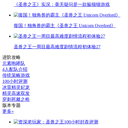
《圣兽之王》实况：毫无疑问是一款躲猫猫游戏
復国！独角兽的霸主《圣兽之王 Unicorn Overlord》
圣兽之王一周目最高难度剧情流程初体验27
进阶攻略
元素咆哮队
4人配队介绍
传统策略游戏
100小时评测
冰雷精灵妃龙
精灵高速双发
穿刺死棘之枪
版本专题
更多»