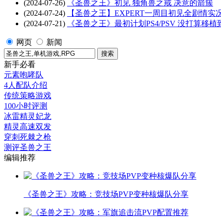
(2024-07-26)
《圣兽之王》初见 独角兽之戒 决意的箭簇
(2024-07-24)
【圣兽之王】EXPERT一周目初见全剧情实
(2024-07-21)
《圣兽之王》最初计划PS4/PSV 没打算移植
网页
新闻
新手必看
元素咆哮队
4人配队介绍
传统策略游戏
100小时评测
冰雷精灵妃龙
精灵高速双发
穿刺死棘之枪
测评圣兽之王
编辑推荐
《圣兽之王》攻略：竞技场PVP变种核爆队分享