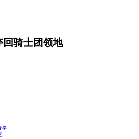
夺回骑士团领地
分享
荐