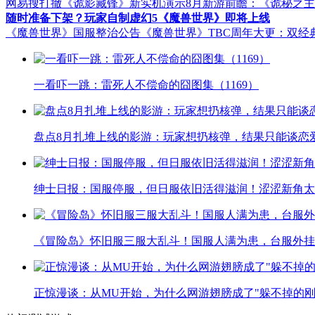
网易搜打撤《诡影藏锋》新实机演示
8月新游前瞻：《诡秘之
随时准备下架？玩家自制虚幻5《魔兽世界》即将上线
《魔兽世界》国服整治公告
《魔兽世界》TBC周年大更：双经
一看吓一跳：雷死人不偿命的囧图集（1169）
盘点8月扎堆上线的影游：玩家想扔核弹，结果只能谈恋
绅士日报：国服停服，但日服依旧活得滋润！涩涩新角太
《冒险岛》怀旧服三服大乱斗！国服人满为患，台服外挂
正惊漫谈：从MU开始，为什么网游翅膀成了"躲不掉的刚