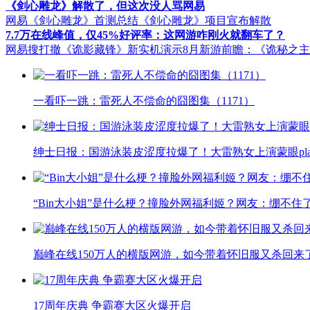
《剑心雕龙》解散了，但这次没人骂网易
网易《剑心雕龙》首测总结
《剑心雕龙》项目宣布解散
7.7万在线峰值，仅45%好评率：这网游咋刚火就翻车了？
网易搜打撤《诡影藏锋》新实机演示
8月新游前瞻：《诡秘之
一看吓一跳：雷死人不偿命的囧图集（1171）
绅士日报：国游泳装皮涩度拉爆了！大雷熟女上演蒙眼pla
“Bin大小姐”是什么梗？撞脸外网福利姬？网友：绷不住
巅峰在线150万人的横版网游，如今带着怀旧服又杀回来
17周年庆典 争霸赛大区火爆开启