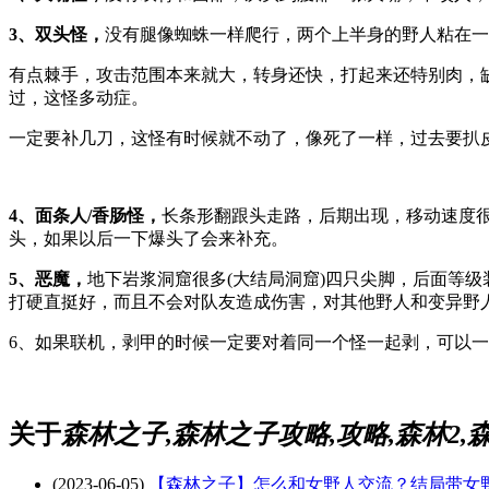
3、双头怪，
没有腿像蜘蛛一样爬行，两个上半身的野人粘在一
有点棘手，攻击范围本来就大，转身还快，打起来还特别肉，
过，这怪多动症。
一定要补几刀，这怪有时候就不动了，像死了一样，过去要扒
4、面条人/香肠怪，
长条形翻跟头走路，后期出现，移动速度很
头，如果以后一下爆头了会来补充。
5、恶魔，
地下岩浆洞窟很多(大结局洞窟)四只尖脚，后面等
打硬直挺好，而且不会对队友造成伤害，对其他野人和变异野人
6、如果联机，剥甲的时候一定要对着同一个怪一起剥，可以
关于
森林之子,森林之子攻略,攻略,森林2,
(2023-06-05)
【森林之子】怎么和女野人交流？结局带女