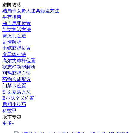
进阶攻略
结局带女野人逃离触发方法
生存指南
弗吉尼亚位置
凯文复活方法
篝火怎么造
剧情解析
电锯获得位置
变异体打法
高尔夫球杆位置
状态栏功能解析
羽毛获得方法
药物合成配方
门禁卡位置
凯文复活方法
B小队全员位置
后期小技巧
科技甲
版本专题
更多»