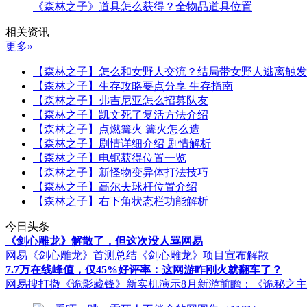
《森林之子》道具怎么获得？全物品道具位置
相关资讯
更多»
【森林之子】怎么和女野人交流？结局带女野人逃离触发
【森林之子】生存攻略要点分享 生存指南
【森林之子】弗吉尼亚怎么招募队友
【森林之子】凯文死了复活方法介绍
【森林之子】点燃篝火 篝火怎么造
【森林之子】剧情详细介绍 剧情解析
【森林之子】电锯获得位置一览
【森林之子】新怪物变异体打法技巧
【森林之子】高尔夫球杆位置介绍
【森林之子】右下角状态栏功能解析
今日头条
《剑心雕龙》解散了，但这次没人骂网易
网易《剑心雕龙》首测总结
《剑心雕龙》项目宣布解散
7.7万在线峰值，仅45%好评率：这网游咋刚火就翻车了？
网易搜打撤《诡影藏锋》新实机演示
8月新游前瞻：《诡秘之