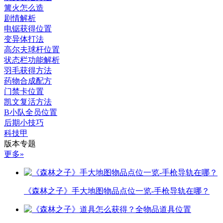
篝火怎么造
剧情解析
电锯获得位置
变异体打法
高尔夫球杆位置
状态栏功能解析
羽毛获得方法
药物合成配方
门禁卡位置
凯文复活方法
B小队全员位置
后期小技巧
科技甲
版本专题
更多»
《森林之子》手大地图物品点位一览-手枪导轨在哪？