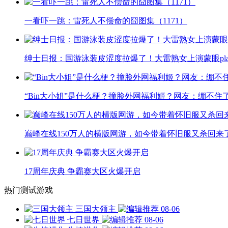
一看吓一跳：雷死人不偿命的囧图集（1171）
绅士日报：国游泳装皮涩度拉爆了！大雷熟女上演蒙眼pla
“Bin大小姐”是什么梗？撞脸外网福利姬？网友：绷不住
巅峰在线150万人的横版网游，如今带着怀旧服又杀回来
17周年庆典 争霸赛大区火爆开启
热门测试游戏
三国大领主
08-06
七日世界
08-06