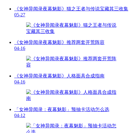
《女神异闻录夜幕魅影》猫之王者与传说宝藏其三收集
05-27
《女神异闻录夜幕魅影》推荐两套开荒阵容
04-16
《女神异闻录夜幕魅影》人格面具合成指南
04-16
「女神异闻录：夜幕魅影」预抽卡活动怎么选
04-12