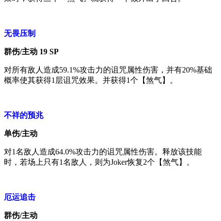
无畏压制
群伤/主动 19 SP
对所有敌人造成59.1%攻击力的诅咒属性伤害，并有20%基础
概率使其获得1层诅咒效果。并获得1个【煞气】。
不祥的预兆
单伤/主动
对1名敌人造成64.0%攻击力的诅咒属性伤害。释放该技能
时，若场上只有1名敌人，则为Joker恢复2个【煞气】。
厄运追击
群伤/主动