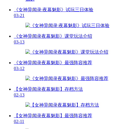
《女神异闻录:夜幕魅影》试玩三日体验
03-21
《女神异闻录夜幕魅影》课堂玩法介绍
03-13
《女神异闻录夜幕魅影》最强阵容推荐
03-12
【女神异闻录夜幕魅影】存档方法
02-13
【女神异闻录夜幕魅影】最强阵容推荐
02-11