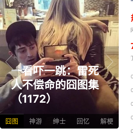
网易搜
一看吓一跳：雷死
prev
next
人不偿命的囧图集
（1172）