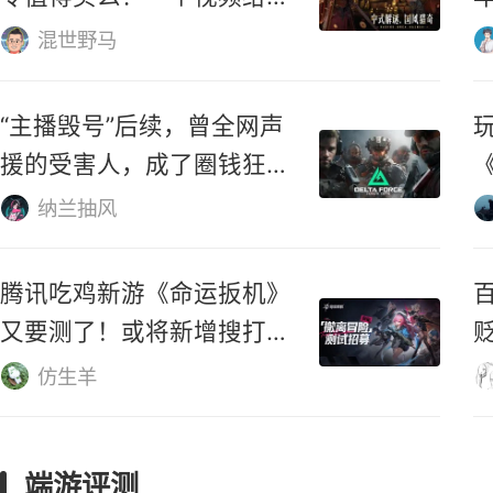
《逃离塔科夫》核心主创离
职，携手元老开发新射击大作
不撸寺
2026年《燕云十六声》战
令值得买么？一个视频给你
解答！
混世野马
“主播毁号”后续，曾全网声
援的受害人，成了圈钱狂
魔？
纳兰抽风