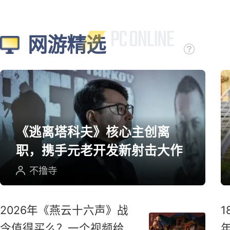
下》首曝！
烤全羊奶酪
网游精选