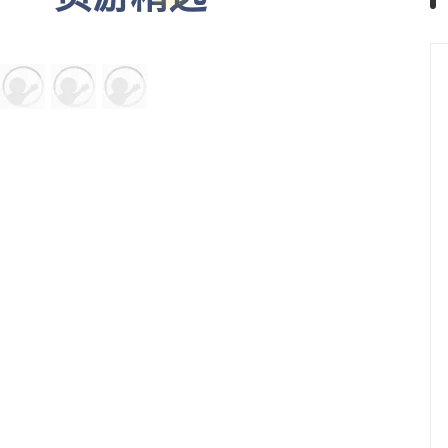
民国题材诡异新游，尺度太
大了
帅桃游戏
广
页游精选
0氪修仙·热游
秒玩
全服横着走
九州世界·序章
秒玩
修仙新篇章
破界飞升·修炼
秒玩
三日横扫全服