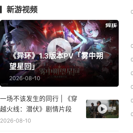
囧图
神游
绅士
回忆
解梗
新游视频
《异环》1.3版本PV「雾中朔
望星回」
2026-08-10
一场不该发生的同行 | 《穿
越火线：潜伏》剧情片段