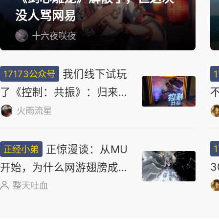
选
《剑心雕龙》解散了，但这次
没人骂网易
十六夜咲夜
我们线下试玩
17173公众号
了《控制：共振》：归来仍
是新怪谈天花板？
火雨流星
网易做了一款
17173公众号
“吃打撤”？新游《雾海之