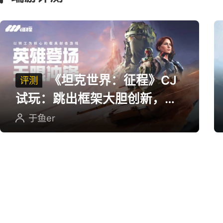
零氪党别划走！把身体恢复
到最佳状态，新服装备全靠
打！
广告
广
端游评测
《坦克世界：征程》CJ
评测
试玩：跳出框架大胆创新，用
英雄射击重塑坦克对战
于鱼er