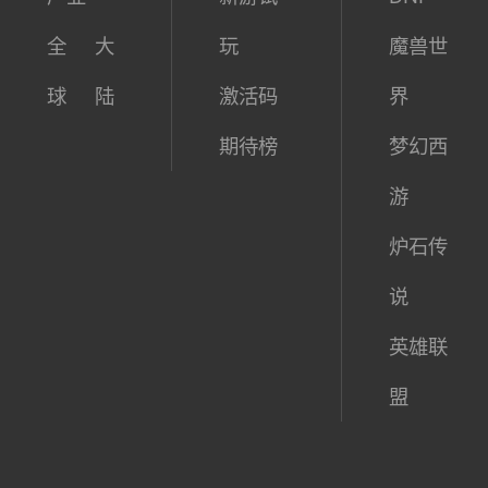
17173最新动态：
资讯中
新网游
热门网
心
测试表
游
产业
新游试
DNF
全
大
玩
魔兽世
球
陆
激活码
界
期待榜
梦幻西
游
炉石传