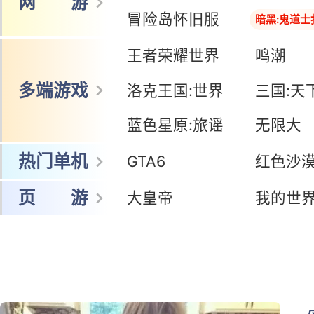
网 游
冒险岛怀旧服
暗黑:鬼道士
王者荣耀世界
鸣潮
多端游戏
洛克王国:世界
三国:天
蓝色星原:旅谣
无限大
热门单机
GTA6
红色沙
页 游
大皇帝
我的世