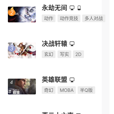
仙侠世界
玄幻
写实
即时
08.05
资料片
永劫无间
动作
动作竞技
多人对战
决战轩辕
玄幻
写实
2D