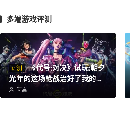
PV！
仅
禁止啃月
修仙党福利！爱你老己就别
犹豫了，新服白嫖神装他不
香吗？
广告
广
多端游戏评测
《代号:对决》试玩:朝夕
评测