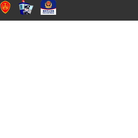
京网文[2024]3863-
信息网络传播视听节目许
190号
可证
违法和不良信息举报电话：0591-
举报邮
Cop
88500579
箱：
inc
健康游戏公
抵制不良游
拒绝盗版游
注意自我
告：
戏
戏
护