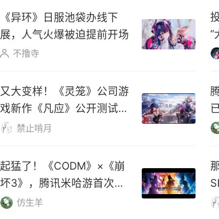
《鸣潮》3.6版本「蜃云灯影，
凡尘剑心」上线时间确定
GreyKnight
《异环》日服池袋办线下
展，人气火爆被迫提前开场
不撸寺
又大变样！《灵笼》公司游
戏新作《凡应》公开测试新