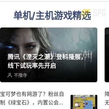
光年的这场枪战治好了我的低
血压
阿离
单机/主机游戏精选
腾讯《湮灭之潮》登科隆展，