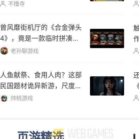
线下试玩率先开启
不撸寺
宝可梦也有网游了？粉丝自
制《绿宝石》，内置公会玩
法
不撸寺
曾风靡街机厅的《合金弹头
4》，竟是一款临时拼凑的
游戏？
老孙聊游戏
人鱼献祭、食用人肉？这部